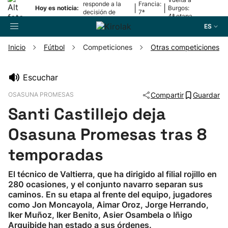
responde a la
Francia:
|
|
Hoy es noticia:
Burgos:
decisión de
7ª
4ª etapa
Oriamendi
etapa
ES
Inicio
Fútbol
Competiciones
Otras competiciones
Buscador
Escuchar
OSASUNA PROMESAS
Compartir
Guardar
Fútbol
Santi Castillejo deja
Pelota
Osasuna Promesas tras 8
temporadas
Remo
El técnico de Valtierra, que ha dirigido al filial rojillo en
280 ocasiones, y el conjunto navarro separan sus
Baloncesto
caminos. En su etapa al frente del equipo, jugadores
como Jon Moncayola, Aimar Oroz, Jorge Herrando,
Ciclismo
Iker Muñoz, Iker Benito, Asier Osambela o Iñigo
Arguibide han estado a sus órdenes.