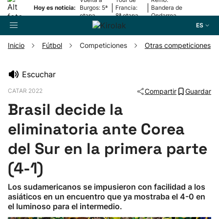
|
|
Hoy es noticia:
Burgos: 5ª
Francia:
Bandera de
etapa
8ª etapa
Ondarroa
ES
Inicio
Fútbol
Competiciones
Otras competiciones
Buscador
Escuchar
CATAR 2022
Compartir
Guardar
Fútbol
Brasil decide la
Pelota
eliminatoria ante Corea
del Sur en la primera parte
Remo
(4-1)
Baloncesto
Los sudamericanos se impusieron con facilidad a los
asiáticos en un encuentro que ya mostraba el 4-0 en
Ciclismo
el luminoso para el intermedio.