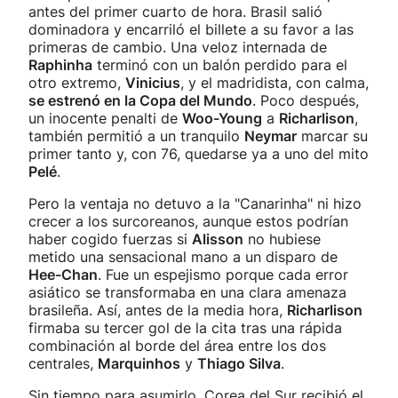
antes del primer cuarto de hora. Brasil salió
dominadora y encarriló el billete a su favor a las
primeras de cambio. Una veloz internada de
Raphinha
terminó con un balón perdido para el
otro extremo,
Vinicius
, y el madridista, con calma,
se estrenó en la Copa del Mundo
. Poco después,
un inocente penalti de
Woo-Young
a
Richarlison
,
también permitió a un tranquilo
Neymar
marcar su
primer tanto y, con 76, quedarse ya a uno del mito
Pelé
.
Pero la ventaja no detuvo a la "Canarinha" ni hizo
crecer a los surcoreanos, aunque estos podrían
haber cogido fuerzas si
Alisson
no hubiese
metido una sensacional mano a un disparo de
Hee-Chan
. Fue un espejismo porque cada error
asiático se transformaba en una clara amenaza
brasileña. Así, antes de la media hora,
Richarlison
firmaba su tercer gol de la cita tras una rápida
combinación al borde del área entre los dos
centrales,
Marquinhos
y
Thiago Silva
.
Sin tiempo para asumirlo, Corea del Sur recibió el