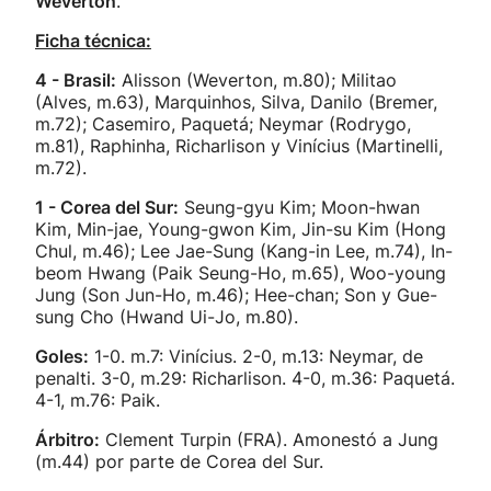
Weverton
.
Ficha técnica:
4 - Brasil:
Alisson (Weverton, m.80); Militao
(Alves, m.63), Marquinhos, Silva, Danilo (Bremer,
m.72); Casemiro, Paquetá; Neymar (Rodrygo,
m.81), Raphinha, Richarlison y Vinícius (Martinelli,
m.72).
1 - Corea del Sur:
Seung-gyu Kim; Moon-hwan
Kim, Min-jae, Young-gwon Kim, Jin-su Kim (Hong
Chul, m.46); Lee Jae-Sung (Kang-in Lee, m.74), In-
beom Hwang (Paik Seung-Ho, m.65), Woo-young
Jung (Son Jun-Ho, m.46); Hee-chan; Son y Gue-
sung Cho (Hwand Ui-Jo, m.80).
Goles:
1-0. m.7: Vinícius. 2-0, m.13: Neymar, de
penalti. 3-0, m.29: Richarlison. 4-0, m.36: Paquetá.
4-1, m.76: Paik.
Árbitro:
Clement Turpin (FRA). Amonestó a Jung
(m.44) por parte de Corea del Sur.