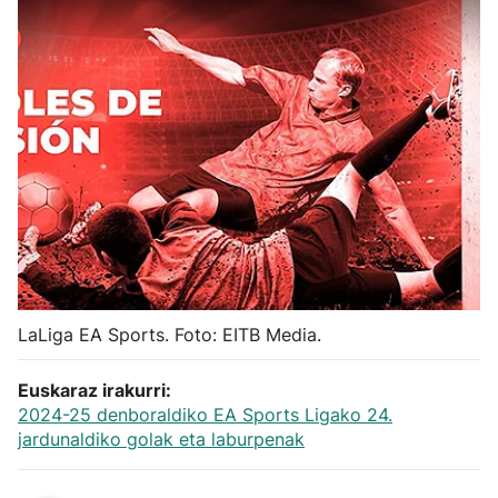
Herri-kirolak
Balonmano
Kirolak 360
Atletismo
Carreras de montaña
LaLiga EA Sports. Foto: EITB Media.
Más deportes
Euskaraz irakurri:
"Helmuga"
2024-25 denboraldiko EA Sports Ligako 24.
jardunaldiko golak eta laburpenak