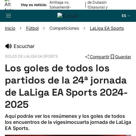
Arrillaga vs.
de Dubasin
|
Hoy es noticia:
Salsamendi-
(Osasuna) y
Bergara y Erasun
Valentini
ES
vs. Gaminde
(Alavés)
Inicio
Fútbol
Competiciones
LaLiga EA Sports
Buscador
Escuchar
GOLES DE LALIGA EA SPORTS
Compartir
Guardar
Fútbol
Los goles de todos los
Pelota
partidos de la 24ª jornada
de LaLiga EA Sports 2024-
Remo
2025
Baloncesto
Aquí podrás ver los resúmenes y los goles de todos
los encuentros de la vigesimocuarta jornada de LaLiga
Ciclismo
EA Sports.