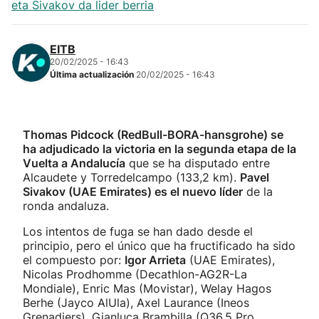
eta Sivakov da lider berria
EITB
20/02/2025 - 16:43
Última actualización
20/02/2025 - 16:43
Thomas Pidcock (RedBull-BORA-hansgrohe) se
ha adjudicado la victoria en la segunda etapa de la
Vuelta a Andalucía
que se ha disputado entre
Alcaudete y Torredelcampo (133,2 km).
Pavel
Sivakov (UAE Emirates) es el nuevo líder
de la
ronda andaluza.
Los intentos de fuga se han dado desde el
principio, pero el único que ha fructificado ha sido
el compuesto por:
Igor Arrieta
(UAE Emirates),
Nicolas Prodhomme (Decathlon-AG2R-La
Mondiale), Enric Mas (Movistar), Welay Hagos
Berhe (Jayco AlUla), Axel Laurance (Ineos
Grenadiers), Gianluca Brambilla (Q36.5 Pro