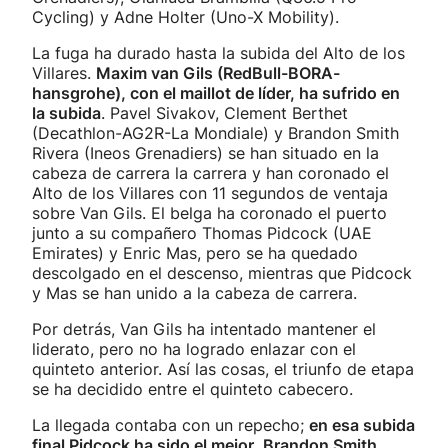
Cycling) y Adne Holter (Uno-X Mobility).
La fuga ha durado hasta la subida del Alto de los
Villares.
Maxim van Gils (RedBull-BORA-
hansgrohe), con el maillot de líder, ha sufrido en
la subida
. Pavel Sivakov, Clement Berthet
(Decathlon-AG2R-La Mondiale) y Brandon Smith
Rivera (Ineos Grenadiers) se han situado en la
cabeza de carrera la carrera y han coronado el
Alto de los Villares con 11 segundos de ventaja
sobre Van Gils. El belga ha coronado el puerto
junto a su compañero Thomas Pidcock (UAE
Emirates) y Enric Mas, pero se ha quedado
descolgado en el descenso, mientras que Pidcock
y Mas se han unido a la cabeza de carrera.
Por detrás, Van Gils ha intentado mantener el
liderato, pero no ha logrado enlazar con el
quinteto anterior. Así las cosas, el triunfo de etapa
se ha decidido entre el quinteto cabecero.
La llegada contaba con un repecho;
en esa subida
final Pidcock ha sido el mejor
.
Brandon Smith