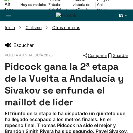
|
|
Hoy es noticia:
Zabala-
victoria de
Gall,
Zabaleta, a
Le Court-
nuevo
la final
Pienaar
líder
ES
Inicio
Ciclismo
Otras carreras
Buscador
Escuchar
VUELTA A ANDALUCÍA 2025
Compartir
Guardar
Fútbol
Pidcock gana la 2ª etapa
Pelota
de la Vuelta a Andalucía y
Sivakov se enfunda el
Remo
maillot de líder
Baloncesto
El triunfo de la etapa lo ha disputado un quinteto que
ha llegado escapado a los metros finales. En el
Ciclismo
repecho final, Thomas Pidcock ha sido el mejor y
Brandon Smith Rivera ha sido segundo. Pavel Sivakov,