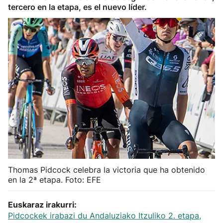
tercero en la etapa, es el nuevo líder.
Herri-kirolak
Balonmano
Kirolak 360
Atletismo
Carreras de montaña
Más deportes
Thomas Pidcock celebra la victoria que ha obtenido
"Helmuga"
en la 2ª etapa. Foto: EFE
Euskaraz irakurri:
Pidcockek irabazi du Andaluziako Itzuliko 2. etapa,