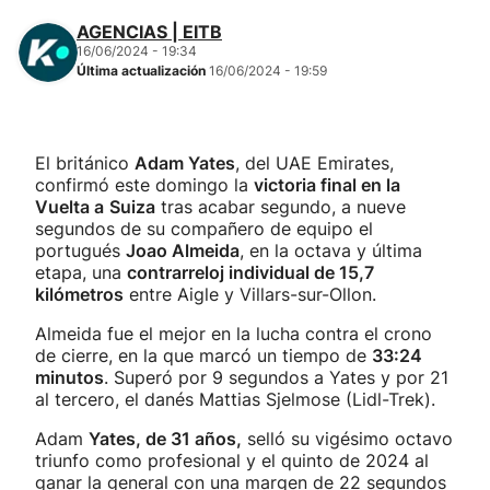
AGENCIAS | EITB
16/06/2024 - 19:34
Última actualización
16/06/2024 - 19:59
El británico
Adam Yates
, del UAE Emirates,
confirmó este domingo la
victoria final en la
Vuelta a
Suiza
tras acabar segundo, a nueve
segundos de su compañero de equipo el
portugués
Joao Almeida
, en la octava y última
etapa, una
contrarreloj individual de 15,7
kilómetros
entre Aigle y Villars-sur-Ollon.
Almeida fue el mejor en la lucha contra el crono
de cierre, en la que marcó un tiempo de
33:24
minutos
. Superó por 9 segundos a Yates y por 21
al tercero, el danés Mattias Sjelmose (Lidl-Trek).
Adam
Yates, de 31 años,
selló su vigésimo octavo
triunfo como profesional y el quinto de 2024 al
ganar la general con una margen de 22 segundos