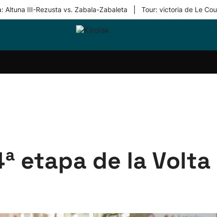
|
: Altuna III-Rezusta vs. Zabala-Zabaleta
Tour: victoria de Le Cou
ri-
Balonmano
Kirolak
Atletismo
Carreras
Más
olak
360
de
deporte
Equipos
montaña
kolaritza
Competiciones
En
ri-
directo
otzea
Vídeos
ol Herri
por
atira
deporte
ª etapa de la Volta