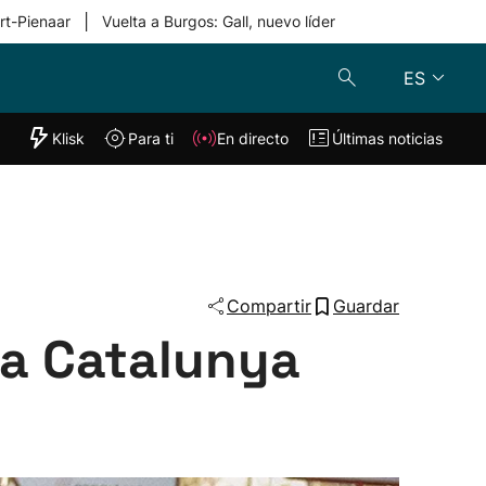
|
rt-Pienaar
Vuelta a Burgos: Gall, nuevo líder
ES
"Helmuga"
Klisk
Para ti
En directo
Últimas noticias
Klisk
En directo
s
Para ti
Lo último
Compartir
Guardar
 a Catalunya