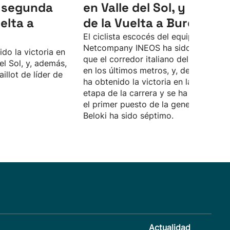
a segunda
en Valle del Sol, y es líde
elta a
de la Vuelta a Burgos
El ciclista escocés del equipo
Netcompany INEOS ha sido más rápi
do la victoria en
que el corredor italiano del Lidl-Trek,
el Sol, y, además,
en los últimos metros, y, de esta form
illot de líder de
ha obtenido la victoria en la segunda
etapa de la carrera y se ha situado e
el primer puesto de la general. Marke
Beloki ha sido séptimo.
Actualidad