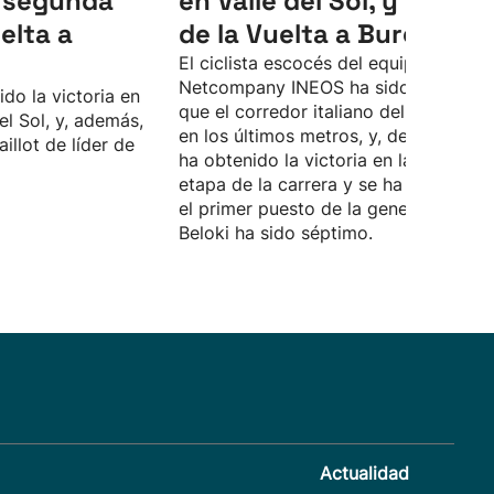
a segunda
en Valle del Sol, y es líde
elta a
de la Vuelta a Burgos
El ciclista escocés del equipo
Netcompany INEOS ha sido más rápi
do la victoria en
que el corredor italiano del Lidl-Trek,
el Sol, y, además,
en los últimos metros, y, de esta form
illot de líder de
ha obtenido la victoria en la segunda
etapa de la carrera y se ha situado e
el primer puesto de la general. Marke
Beloki ha sido séptimo.
Actualidad