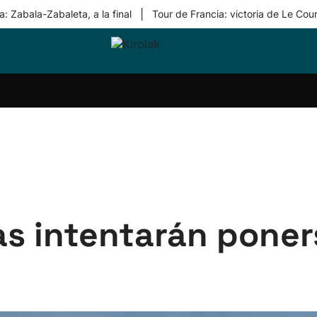
|
: Zabala-Zabaleta, a la final
Tour de Francia: victoria de Le Cou
ri-
Balonmano
Kirolak
Atletismo
Carreras
Más
olak
360
de
deporte
Equipos
montaña
kolaritza
Competiciones
En
ri-
directo
otzea
Vídeos
ol Herri
por
atira
deporte
as intentarán poner