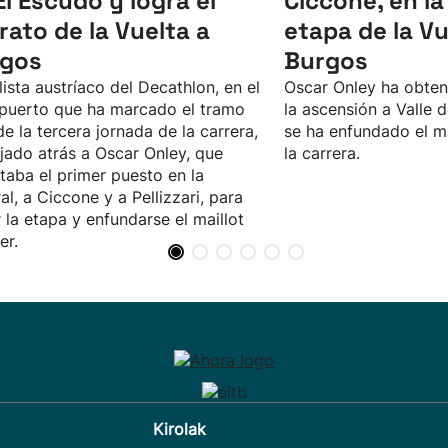
El Escudo y logra el
Ciccone, en l
erato de la Vuelta a
etapa de la Vu
gos
Burgos
clista austríaco del Decathlon, en el
Oscar Onley ha obteni
puerto que ha marcado el tramo
la ascensión a Valle d
 de la tercera jornada de la carrera,
se ha enfundado el ma
jado atrás a Oscar Onley, que
la carrera.
taba el primer puesto en la
al, a Ciccone y a Pellizzari, para
 la etapa y enfundarse el maillot
er.
Kirolak