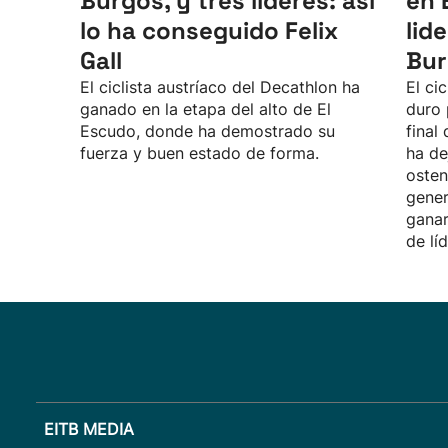
Burgos, y tres líderes: así
en 
lo ha conseguido Felix
lid
Gall
Bur
El ciclista austríaco del Decathlon ha
El ci
ganado en la etapa del alto de El
duro 
Escudo, donde ha demostrado su
final
fuerza y buen estado de forma.
ha de
osten
gener
ganar
de líd
EITB MEDIA