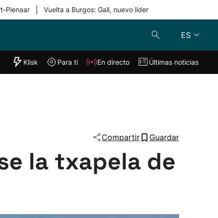
|
rt-Pienaar
Vuelta a Burgos: Gall, nuevo líder
ES
"Helmuga"
Klisk
Para ti
En directo
Últimas noticias
Klisk
En directo
s
Para ti
Lo último
Compartir
Guardar
se la txapela de