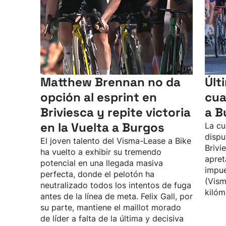
Matthew Brennan no da
Últ
opción al esprint en
cua
Briviesca y repite victoria
a B
en la Vuelta a Burgos
La cu
dispu
El joven talento del Visma-Lease a Bike
Brivi
ha vuelto a exhibir su tremendo
apret
potencial en una llegada masiva
impue
perfecta, donde el pelotón ha
(Vism
neutralizado todos los intentos de fuga
kilóm
antes de la línea de meta. Felix Gall, por
su parte, mantiene el maillot morado
de líder a falta de la última y decisiva