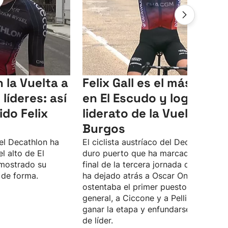
 la Vuelta a
Felix Gall es el más fuert
líderes: así
en El Escudo y logra el
ido Felix
liderato de la Vuelta a
Burgos
del Decathlon ha
El ciclista austríaco del Decathlon, en
l alto de El
duro puerto que ha marcado el tram
mostrado su
final de la tercera jornada de la carrer
 de forma.
ha dejado atrás a Oscar Onley, que
ostentaba el primer puesto en la
general, a Ciccone y a Pellizzari, para
ganar la etapa y enfundarse el maillot
de líder.