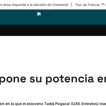
|
ol Ansa responde a la decisión de Oriamendi
Tour de Francia: 7ª
ri-
Balonmano
Kirolak
Atletismo
Carreras
Más
olak
360
de
deporte
Equipos
montaña
kolaritza
Competiciones
En
ri-
directo
otzea
Vídeos
ol Herri
por
atira
deporte
one su potencia en
ión en la que el esloveno Tadej Pogacar (UAE Emirates) mant