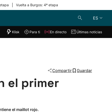
|
 etapa
Vuelta a Burgos: 4ª etapa
ES
"Helmuga"
Klisk
Para ti
En directo
Últimas noticias
Klisk
En directo
s
Para ti
Lo último
Compartir
Guardar
 el primer
iene el maillot rojo.