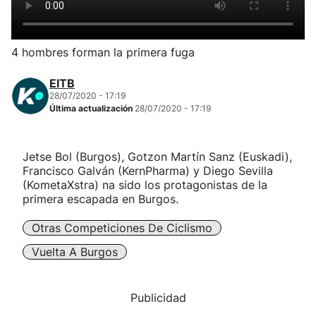
Herri-kirolak
4 hombres forman la primera fuga
Balonmano
EITB
28/07/2020 - 17:19
Kirolak 360
Última actualización
28/07/2020 - 17:19
Atletismo
Jetse Bol (Burgos), Gotzon Martín Sanz (Euskadi),
Francisco Galván (KernPharma) y Diego Sevilla
Carreras de montaña
(KometaXstra) na sido los protagonistas de la
primera escapada en Burgos.
Más deportes
Otras Competiciones De Ciclismo
Vuelta A Burgos
"Helmuga"
Publicidad