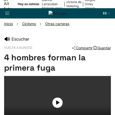
victoria de
|
|
Hoy es noticia:
Larrazabal-
Onley
Vollering,
Mariezkurrena
gana la
en la 5ª
II, a la final
2ª etapa
ES
etapa
Inicio
Ciclismo
Otras carreras
Buscador
Escuchar
VUELTA A BURGOS
Compartir
Guardar
Fútbol
4 hombres forman la
Pelota
primera fuga
Remo
Baloncesto
Ciclismo