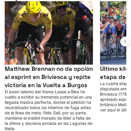
Matthew Brennan no da opción
Último kiló
al esprint en Briviesca y repite
etapa de l
La cuarta etapa
victoria en la Vuelta a Burgos
disputada entre
El joven talento del Visma-Lease a Bike ha
Briviesca (178 
vuelto a exhibir su tremendo potencial en una
apretado esprint
llegada masiva perfecta, donde el pelotón ha
británico Matth
neutralizado todos los intentos de fuga antes
ver aquí el últi
de la línea de meta. Felix Gall, por su parte,
mantiene el maillot morado de líder a falta de
la última y decisiva jornada en las Lagunas de
Neila.