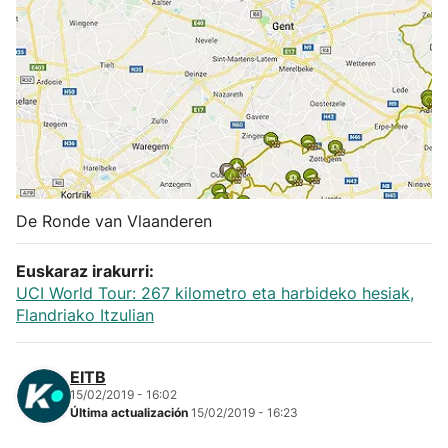
Herri-kirolak
Balonmano
Kirolak 360
Atletismo
De Ronde van Vlaanderen
Carreras de montaña
Euskaraz irakurri:
UCI World Tour: 267 kilometro eta harbideko hesiak,
Más deportes
Flandriako Itzulian
"Helmuga"
EITB
15/02/2019 - 16:02
Última actualización
15/02/2019 - 16:23