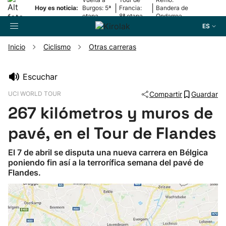
|
|
Hoy es noticia:
Burgos: 5ª
Francia:
Bandera de
etapa
8ª etapa
Ondarroa
ES
Inicio
Ciclismo
Otras carreras
Buscador
Escuchar
UCI WORLD TOUR
Compartir
Guardar
Fútbol
267 kilómetros y muros de
Pelota
pavé, en el Tour de Flandes
El 7 de abril se disputa una nueva carrera en Bélgica
Remo
poniendo fin así a la terrorífica semana del pavé de
Flandes.
Baloncesto
Ciclismo