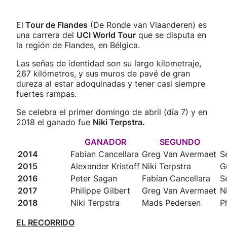
El
Tour de Flandes
(De Ronde van Vlaanderen) es
una carrera del
UCI World Tour
que se disputa en
la región de Flandes, en Bélgica.
Las señas de identidad son su largo kilometraje,
267 kilómetros, y sus muros de pavé de gran
dureza al estar adoquinadas y tener casi siempre
fuertes rampas.
Se celebra el primer domingo de abril (día 7) y en
2018 el ganado fue
Niki Terpstra.
GANADOR
SEGUNDO
2014
Fabian Cancellara
Greg Van Avermaet
S
2015
Alexander Kristoff
Niki Terpstra
G
2016
Peter Sagan
Fabian Cancellara
S
2017
Philippe Gilbert
Greg Van Avermaet
N
2018
Niki Terpstra
Mads Pedersen
P
EL RECORRIDO