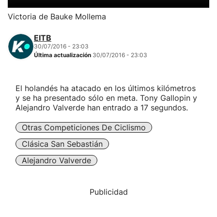
Herri-kirolak
Victoria de Bauke Mollema
EITB
Balonmano
30/07/2016 - 23:03
Última actualización
30/07/2016 - 23:03
Kirolak 360
El holandés ha atacado en los últimos kilómetros
Atletismo
y se ha presentado sólo en meta. Tony Gallopin y
Alejandro Valverde han entrado a 17 segundos.
Carreras de montaña
Otras Competiciones De Ciclismo
Clásica San Sebastián
Más deportes
Alejandro Valverde
"Helmuga"
Publicidad