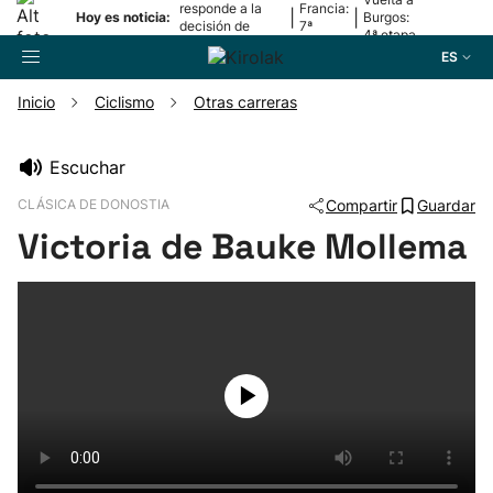
responde a la
Francia:
|
|
Hoy es noticia:
Burgos:
decisión de
7ª
4ª etapa
Oriamendi
etapa
ES
Inicio
Ciclismo
Otras carreras
Buscador
Escuchar
CLÁSICA DE DONOSTIA
Compartir
Guardar
Fútbol
Victoria de Bauke Mollema
Pelota
Remo
Baloncesto
Ciclismo