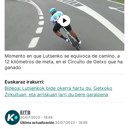
Herri-kirolak
Balonmano
Kirolak 360
Momento en que Lutsenko se equivoca de camino, a
Atletismo
12 kilómetros de meta, en el Circuito de Getxo que ha
ganado
Carreras de montaña
Euskaraz irakurri:
Más deportes
Bideoa: Lutsenkok bide okerra hartu du, Getxoko
Zirkuituan, eta arriskuan jarri du bere garaipena
"Helmuga"
EITB
30/07/2023 - 18:49
Última actualización
30/07/2023 - 18:49