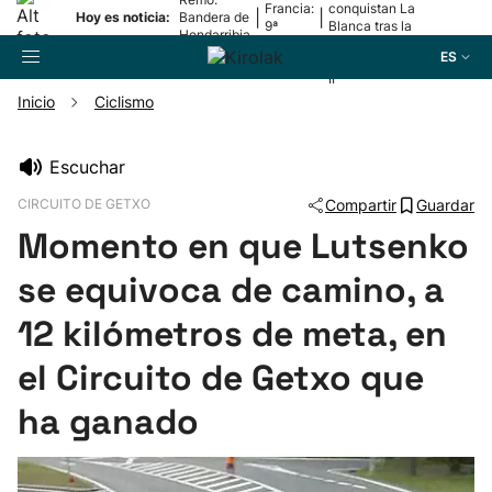
Francia:
conquistan La
|
|
Hoy es noticia:
Bandera de
9ª
Blanca tras la
Hondarribia
etapa
lesión de
ES
Mariezkurrena
II
Inicio
Ciclismo
Buscador
Escuchar
CIRCUITO DE GETXO
Compartir
Guardar
Fútbol
Momento en que Lutsenko
Pelota
se equivoca de camino, a
12 kilómetros de meta, en
Remo
el Circuito de Getxo que
Baloncesto
ha ganado
Ciclismo