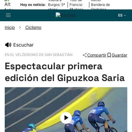
|
|
Hoy es noticia:
Burgos: 5ª
Francia:
Bandera de
etapa
8ª etapa
Ondarroa
ES
Inicio
Ciclismo
Buscador
Escuchar
EN EL VELÓDROMO DE SAN SEBASTIÁN
Compartir
Guardar
Fútbol
Espectacular primera
Pelota
edición del Gipuzkoa Saria
Remo
Baloncesto
Ciclismo