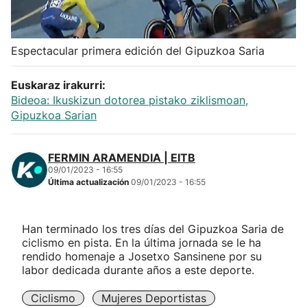
Herri-kirolak
Espectacular primera edición del Gipuzkoa Saria
Balonmano
Euskaraz irakurri:
Kirolak 360
Bideoa: Ikuskizun dotorea pistako ziklismoan,
Gipuzkoa Sarian
Atletismo
FERMIN ARAMENDIA | EITB
09/01/2023 - 16:55
Carreras de montaña
Última actualización
09/01/2023 - 16:55
Más deportes
Han terminado los tres días del Gipuzkoa Saria de
ciclismo en pista. En la última jornada se le ha
"Helmuga"
rendido homenaje a Josetxo Sansinene por su
labor dedicada durante años a este deporte.
Ciclismo
Mujeres Deportistas