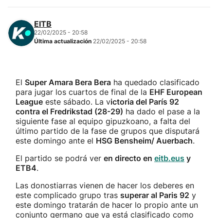
EITB
22/02/2025 - 20:58
Última actualización
22/02/2025 - 20:58
El
Super Amara Bera Bera
ha quedado clasificado
para jugar los cuartos de final de la
EHF European
League
este sábado. La v
ictoria del París 92
contra el Fredrikstad (28-29)
ha dado el pase a la
siguiente fase al equipo gipuzkoano, a falta del
último partido de la fase de grupos que disputará
este domingo ante el
HSG Bensheim/ Auerbach
.
El partido se podrá ver
en directo en
eitb.eus
y
ETB4
.
Las donostiarras vienen de hacer los deberes en
este complicado grupo tras
superar al Paris 92
y
este domingo tratarán de hacer lo propio ante un
conjunto germano que ya está clasificado como