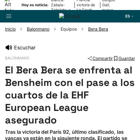
|
|
Hoy es noticia:
Zabala-
victoria de
Gall,
Zabaleta, a
Le Court-
nuevo
la final
Pienaar
líder
ES
Inicio
Balonmano
Equipos
Bera Bera
Buscador
Escuchar
BALONMANO
Compartir
Guardar
Fútbol
El Bera Bera se enfrenta al
Pelota
Bensheim con el pase a los
cuartos de la EHF
Remo
European League
Baloncesto
asegurado
Ciclismo
Tras la victoria del París 92, último clasificado, las
vascas ya están en la siguiente ronda. El partido se