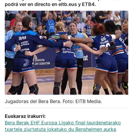
podrá ver en directo en eitb.eus y ETB4.
Herri-kirolak
Balonmano
Kirolak 360
Atletismo
Carreras de montaña
Más deportes
Jugadoras del Bera Bera. Foto: EITB Media.
"Helmuga"
Euskaraz irakurri:
Bera Berak EHF Europa Ligako final-laurdenetarako
txartela ziurtatuta jokatuko du Bensheimen aurka