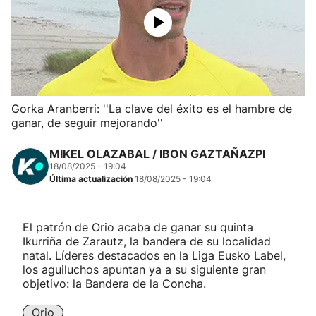
Herri-kirolak
Balonmano
Kirolak 360
Gorka Aranberri: ''La clave del éxito es el hambre de
ganar, de seguir mejorando''
Atletismo
MIKEL OLAZABAL / IBON GAZTAÑAZPI
18/08/2025 - 19:04
Carreras de montaña
Última actualización
18/08/2025 - 19:04
Más deportes
El patrón de Orio acaba de ganar su quinta
Ikurriña de Zarautz, la bandera de su localidad
"Helmuga"
natal. Líderes destacados en la Liga Eusko Label,
los aguiluchos apuntan ya a su siguiente gran
objetivo: la Bandera de la Concha.
Orio