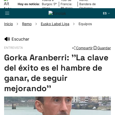
|
|
Hoy es noticia:
Burgos: 5ª
Francia:
Bandera de
etapa
8ª etapa
Ondarroa
ES
Inicio
Remo
Eusko Label Liga
Equipos
Buscador
Escuchar
ENTREVISTA
Compartir
Guardar
Fútbol
Gorka Aranberri: ''La clave
Pelota
del éxito es el hambre de
ganar, de seguir
Remo
mejorando''
Baloncesto
Ciclismo