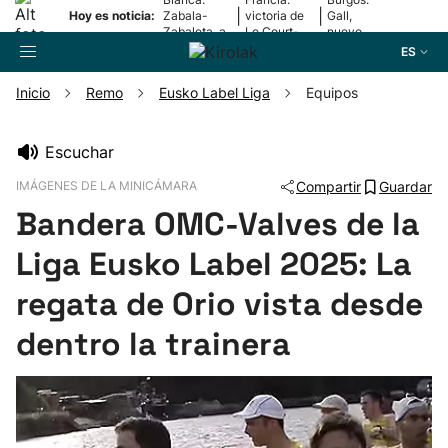
|
|
Hoy es noticia:
Zabala-
victoria de
Gall,
Zabaleta, a
Le Court-
nuevo
la final
Pienaar
líder
ES
Inicio
Remo
Eusko Label Liga
Equipos
Buscador
Escuchar
IMÁGENES DE LA MINICÁMARA
Compartir
Guardar
Fútbol
Bandera OMC-Valves de la
Pelota
Liga Eusko Label 2025: La
regata de Orio vista desde
Remo
dentro la trainera
Baloncesto
Ciclismo