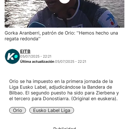
Herri-kirolak
Balonmano
Gorka Aranberri, patrón de Orio: ''Hemos hecho una
regata redonda''
Kirolak 360
EITB
Atletismo
05/07/2025 - 22:21
Última actualización
05/07/2025 - 22:21
Carreras de montaña
Orio se ha impuesto en la primera jornada de la
Liga Eusko Label, adjudicándose la Bandera de
Más deportes
Bilbao. El segundo puesto ha sido para Zierbena y
el tercero para Donostiarra. (Original en euskera).
"Helmuga"
Orio
Eusko Label Liga