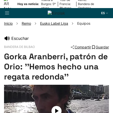
|
|
Hoy es noticia:
Burgos: 5ª
Francia:
Bandera de
etapa
8ª etapa
Ondarroa
ES
Inicio
Remo
Eusko Label Liga
Equipos
Buscador
Escuchar
BANDERA DE BILBAO
Compartir
Guardar
Fútbol
Gorka Aranberri, patrón de
Pelota
Orio: ''Hemos hecho una
regata redonda''
Remo
Baloncesto
Ciclismo