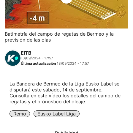
Herri-kirolak
Balonmano
Batimetría del campo de regatas de Bermeo y la
previsión de las olas
Kirolak 360
EITB
Atletismo
13/09/2024 - 17:57
Última actualización
13/09/2024 - 17:57
Carreras de montaña
La Bandera de Bermeo de la Liga Eusko Label se
disputará este sábado, 14 de septiembre.
Más deportes
Consulta en este vídeo los detalles del campo de
regatas y el prónostico del oleaje.
"Helmuga"
Remo
Eusko Label Liga