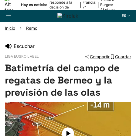
responde a la
Francia:
|
|
Hoy es noticia:
Burgos:
decisión de
7ª
4ª etapa
Oriamendi
etapa
ES
Inicio
Remo
Buscador
Escuchar
LIGA EUSKO LABEL
Compartir
Guardar
Fútbol
Batimetría del campo de
Pelota
regatas de Bermeo y la
previsión de las olas
Remo
Baloncesto
Ciclismo