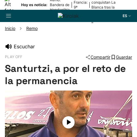
Francia:
conquistan La
|
|
Hoy es noticia:
Bandera de
9ª
Blanca tras la
Hondarribia
etapa
lesión de
ES
Mariezkurrena
II
Inicio
Remo
Buscador
Escuchar
PLAY OFF
Compartir
Guardar
Fútbol
Santurtzi, a por el reto de
Pelota
la permanencia
Remo
Baloncesto
Ciclismo