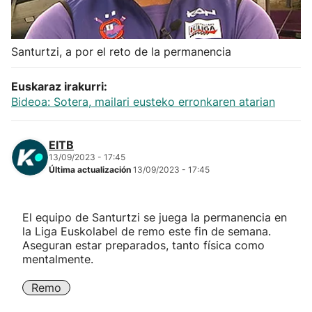
Herri-kirolak
Santurtzi, a por el reto de la permanencia
Balonmano
Euskaraz irakurri:
Kirolak 360
Bideoa: Sotera, mailari eusteko erronkaren atarian
Atletismo
EITB
13/09/2023 - 17:45
Última actualización
13/09/2023 - 17:45
Carreras de montaña
Más deportes
El equipo de Santurtzi se juega la permanencia en
la Liga Euskolabel de remo este fin de semana.
Aseguran estar preparados, tanto física como
"Helmuga"
mentalmente.
Remo