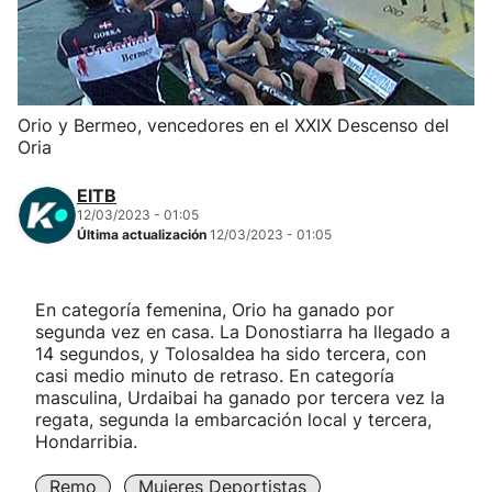
Herri-kirolak
Balonmano
Orio y Bermeo, vencedores en el XXIX Descenso del
Oria
Kirolak 360
EITB
Atletismo
12/03/2023 - 01:05
Última actualización
12/03/2023 - 01:05
Carreras de montaña
En categoría femenina, Orio ha ganado por
segunda vez en casa. La Donostiarra ha llegado a
Más deportes
14 segundos, y Tolosaldea ha sido tercera, con
casi medio minuto de retraso. En categoría
"Helmuga"
masculina, Urdaibai ha ganado por tercera vez la
regata, segunda la embarcación local y tercera,
Hondarribia.
Remo
Mujeres Deportistas