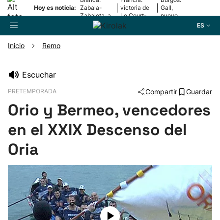
|
|
Hoy es noticia:
Zabala-
victoria de
Gall,
Zabaleta, a
Le Court-
nuevo
la final
Pienaar
líder
ES
Inicio
Remo
Buscador
Escuchar
PRETEMPORADA
Compartir
Guardar
Fútbol
Orio y Bermeo, vencedores
Pelota
en el XXIX Descenso del
Oria
Remo
Baloncesto
Ciclismo