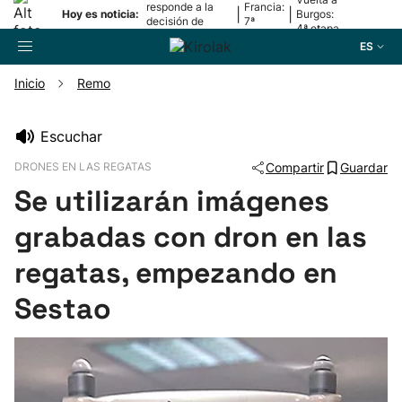
responde a la
Francia:
|
|
Hoy es noticia:
Burgos:
decisión de
7ª
4ª etapa
Oriamendi
etapa
ES
Inicio
Remo
Buscador
Escuchar
DRONES EN LAS REGATAS
Compartir
Guardar
Fútbol
Se utilizarán imágenes
Pelota
grabadas con dron en las
regatas, empezando en
Remo
Sestao
Baloncesto
Ciclismo