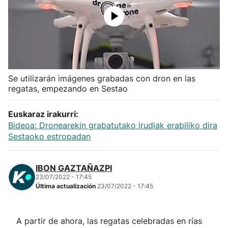
Herri-kirolak
Balonmano
Kirolak 360
Se utilizarán imágenes grabadas con dron en las
regatas, empezando en Sestao
Atletismo
Euskaraz irakurri:
Bideoa: Dronearekin grabatutako irudiak erabiliko dira
Carreras de montaña
Sestaoko estropadan
Más deportes
IBON GAZTAÑAZPI
23/07/2022 - 17:45
"Helmuga"
Última actualización
23/07/2022 - 17:45
A partir de ahora, las regatas celebradas en rías