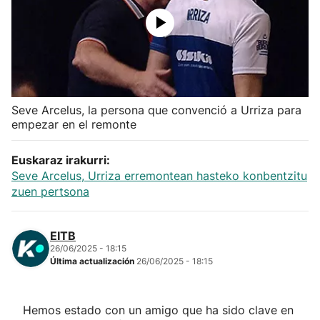
Herri-kirolak
Balonmano
Kirolak 360
Seve Arcelus, la persona que convenció a Urriza para
empezar en el remonte
Atletismo
Euskaraz irakurri:
Seve Arcelus, Urriza erremontean hasteko konbentzitu
Carreras de montaña
zuen pertsona
Más deportes
EITB
26/06/2025 - 18:15
"Helmuga"
Última actualización
26/06/2025 - 18:15
Hemos estado con un amigo que ha sido clave en