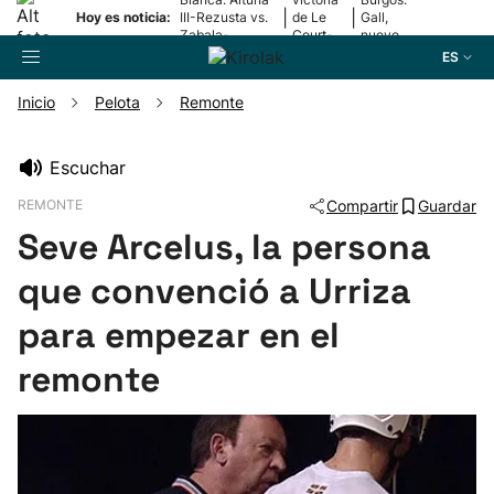
|
|
Hoy es noticia:
III-Rezusta vs.
de Le
Gall,
Zabala-
Court-
nuevo
Zabaleta
Pienaar
líder
ES
Inicio
Pelota
Remonte
Buscador
Escuchar
REMONTE
Compartir
Guardar
Fútbol
Seve Arcelus, la persona
Pelota
que convenció a Urriza
para empezar en el
Remo
remonte
Baloncesto
Ciclismo