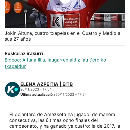
Herri-kirolak
Balonmano
Jokin Altuna, cuatro txapelas en el Cuatro y Medio a
sus 27 años
Kirolak 360
Euskaraz irakurri:
Atletismo
Bideoa: Altuna III.a, laugarren aldiz lau t'erdiko
txapeldun
Carreras de montaña
ELENA AZPEITIA | EITB
Más deportes
20/11/2023 - 17:54
Última actualización
20/11/2023 - 17:54
"Helmuga"
El delantero de Amezketa ha jugado, de manera
consecutiva, las últimas ocho finales del
campeonato, y ha ganado ya cuatro: la de 2017, la