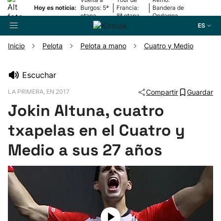
|
|
Hoy es noticia:
Burgos: 5ª
Francia:
Bandera de
etapa
8ª etapa
Ondarroa
ES
Inicio
Pelota
Pelota a mano
Cuatro y Medio
Buscador
Escuchar
LA PRIMERA, EN 2017
Compartir
Guardar
Fútbol
Jokin Altuna, cuatro
Pelota
txapelas en el Cuatro y
Medio a sus 27 años
Remo
Baloncesto
Ciclismo