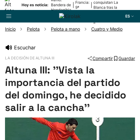
Francia:
conquistan La
|
|
Hoy es noticia:
Bandera de
9ª
Blanca tras la
Hondarribia
etapa
lesión de
ES
Mariezkurrena
II
Inicio
Pelota
Pelota a mano
Cuatro y Medio
Buscador
Escuchar
LA DECISIÓN DE ALTUNA III
Compartir
Guardar
Fútbol
Altuna III: ''Vista la
Pelota
importancia del partido
del domingo, he decidido
Remo
salir a la cancha''
Baloncesto
Ciclismo