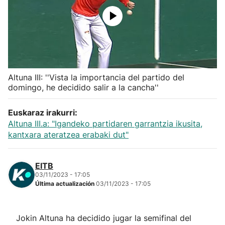
Herri-kirolak
Balonmano
Kirolak 360
Altuna III: ''Vista la importancia del partido del
domingo, he decidido salir a la cancha''
Atletismo
Euskaraz irakurri:
Altuna III.a: "Igandeko partidaren garrantzia ikusita,
Carreras de montaña
kantxara ateratzea erabaki dut"
Más deportes
EITB
03/11/2023 - 17:05
"Helmuga"
Última actualización
03/11/2023 - 17:05
Jokin Altuna ha decidido jugar la semifinal del