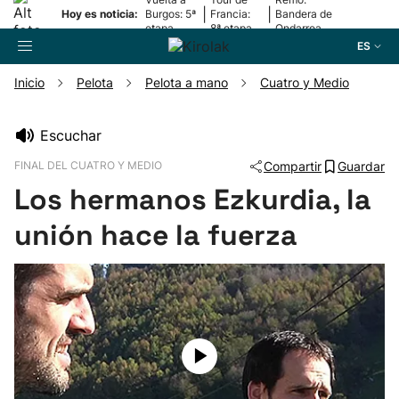
|
|
Hoy es noticia:
Burgos: 5ª
Francia:
Bandera de
etapa
8ª etapa
Ondarroa
ES
Inicio
Pelota
Pelota a mano
Cuatro y Medio
Buscador
Escuchar
FINAL DEL CUATRO Y MEDIO
Compartir
Guardar
Fútbol
Los hermanos Ezkurdia, la
Pelota
unión hace la fuerza
Remo
Baloncesto
Ciclismo