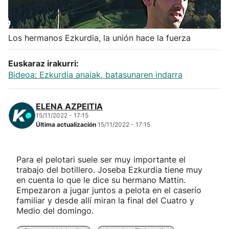
Herri-kirolak
Los hermanos Ezkurdia, la unión hace la fuerza
Balonmano
Euskaraz irakurri:
Kirolak 360
Bideoa: Ezkurdia anaiak, batasunaren indarra
Atletismo
ELENA AZPEITIA
15/11/2022 - 17:15
Última actualización
15/11/2022 - 17:15
Carreras de montaña
Más deportes
Para el pelotari suele ser muy importante el
trabajo del botillero. Joseba Ezkurdia tiene muy
en cuenta lo que le dice su hermano Mattin.
"Helmuga"
Empezaron a jugar juntos a pelota en el caserío
familiar y desde allí miran la final del Cuatro y
Medio del domingo.