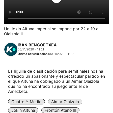
Herri-kirolak
Balonmano
Un Jokin Altuna imperial se impone por 22 a 19 a
Olaizola II
Kirolak 360
IBAN BENGOETXEA
Atletismo
05/11/2020 - 11:21
Última actualización
05/11/2020 - 11:21
Carreras de montaña
La liguilla de clasificación para semifinales nos ha
ofrecido un apasionante y espectacular partido en
Más deportes
el que Altuna ha doblegado a un Aimar Olaizola
que no ha encontrado su juego ante el de
"Helmuga"
Amezketa.
Cuatro Y Medio
Aimar Olaizola
Jokin Altuna
Frontón Atano III