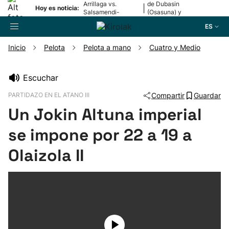
Arrillaga vs.
de Dubasin
|
Hoy es noticia:
Salsamendi-
(Osasuna) y
Bergara y Erasun
Valentini
ES
vs. Gaminde
(Alavés)
Inicio
Pelota
Pelota a mano
Cuatro y Medio
Buscador
Escuchar
PARTIDAZO EN EL ATANO III
Compartir
Guardar
Fútbol
Un Jokin Altuna imperial
Pelota
se impone por 22 a 19 a
Olaizola II
Remo
Baloncesto
Ciclismo