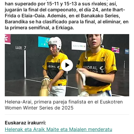
han superado por 15-11 y 15-13 a sus rivales; así,
Herri-kirolak
jugarán la final del campeonato, el día 24, ante Ihart-
Frida o Elaia-Oaia. Además, en el Banakako Series,
Barandika se ha clasificado para la final, al eliminar, en
Balonmano
la primera semifinal, a Erkiaga.
Kirolak 360
Atletismo
Carreras de montaña
Más deportes
Helena-Arai, primera pareja finalista en el Euskotren
"Helmuga"
Women Winter Series de 2025
Euskaraz irakurri:
Helenak eta Araik Maite eta Maialen menderatu