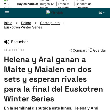
|
|
Hoy es noticia:
Burgos: 5ª
Francia:
Bandera de
etapa
8ª etapa
Ondarroa
ES
Inicio
Pelota
Cesta punta
Euskotren Winter Series
Buscador
Escuchar
Fútbol
CESTA PUNTA
Compartir
Guardar
Helena y Arai ganan a
Pelota
Maite y Maialen en dos
Remo
sets y esperan rivales
para la final del Euskotren
Baloncesto
Winter Series
Ciclismo
En la semifinal disputada este lunes, Helena y Arai