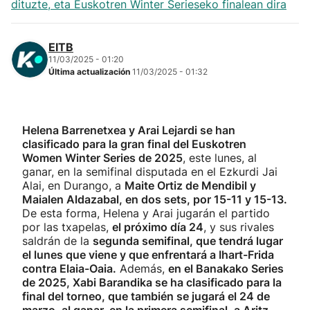
dituzte, eta Euskotren Winter Serieseko finalean dira
EITB
11/03/2025 - 01:20
Última actualización
11/03/2025 - 01:32
Helena Barrenetxea y Arai Lejardi se han
clasificado para la gran final del Euskotren
Women Winter Series de 2025
, este lunes, al
ganar, en la semifinal disputada en el Ezkurdi Jai
Alai, en Durango, a
Maite Ortiz de Mendibil y
Maialen Aldazabal, en dos sets, por 15-11 y 15-13.
De esta forma, Helena y Arai jugarán el partido
por las txapelas,
el próximo día 24
, y sus rivales
saldrán de la
segunda semifinal, que tendrá lugar
el lunes que viene y que enfrentará a Ihart-Frida
contra Elaia-Oaia.
Además,
en el Banakako Series
de 2025, Xabi Barandika se ha clasificado para la
final del torneo, que también se jugará el 24 de