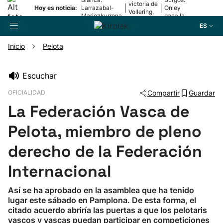
victoria de
|
|
Hoy es noticia:
Larrazabal-
Onley
Vollering,
Mariezkurrena
gana la
en la 5ª
II, a la final
2ª etapa
ES
etapa
Inicio
Pelota
Buscador
Escuchar
OFICIALIDAD
Compartir
Guardar
Fútbol
La Federación Vasca de
Pelota
Pelota, miembro de pleno
derecho de la Federación
Remo
Internacional
Baloncesto
Así se ha aprobado en la asamblea que ha tenido
lugar este sábado en Pamplona. De esta forma, el
Ciclismo
citado acuerdo abriría las puertas a que los pelotaris
vascos y vascas puedan participar en competiciones