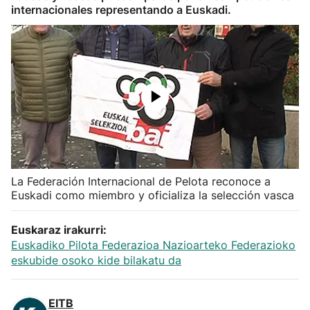
internacionales representando a Euskadi.
Herri-kirolak
Balonmano
Kirolak 360
Atletismo
Carreras de montaña
La Federación Internacional de Pelota reconoce a
Euskadi como miembro y oficializa la selección vasca
Más deportes
Euskaraz irakurri:
Euskadiko Pilota Federazioa Nazioarteko Federazioko
"Helmuga"
eskubide osoko kide bilakatu da
EITB