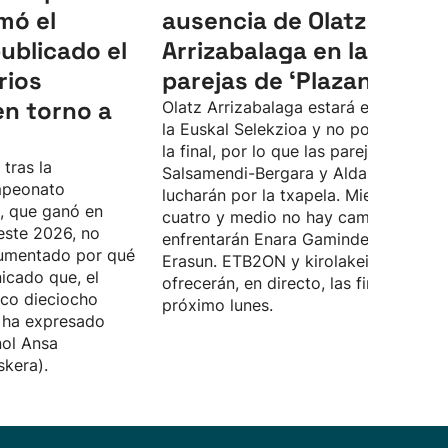
mó el
ausencia de Olatz
ublicado el
Arrizabalaga en la final 
rios
parejas de ‘Plazandreak'
en torno a
Olatz Arrizabalaga estará en Chile co
la Euskal Selekzioa y no podrá disput
la final, por lo que las parejas
 tras la
Salsamendi-Bergara y Aldai-Arrillaga
mpeonato
lucharán por la txapela. Mientras, en e
e, que ganó en
cuatro y medio no hay cambios, se
este 2026, no
enfrentarán Enara Gaminde e Itxaso
rgumentado por qué
Erasun. ETB2ON y kirolakeitb.eus
icado que, el
ofrecerán, en directo, las finales el
ico dieciocho
próximo lunes.
 ha expresado
nol Ansa
skera).