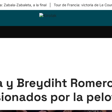
|
: Zabala-Zabaleta, a la final
Tour de Francia: victoria de Le Cou
ri-
Balonmano
Kirolak
Atletismo
Carreras
Más
olak
360
de
deporte
Equipos
montaña
kolaritza
Competiciones
En
ri-
directo
otzea
Vídeos
ol Herri
por
atira
deporte
a y Breydiht Romero
ionados por la pelo