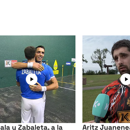
ala y Zabaleta, a la
Aritz Juanene