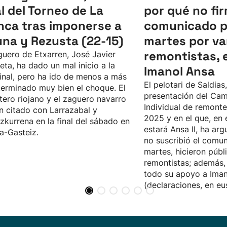
al del Torneo de La
por qué no fir
nca tras imponerse a
comunicado p
una y Rezusta (22-15)
martes por va
remontistas, 
guero de Etxarren, José Javier
eta, ha dado un mal inicio a la
Imanol Ansa
inal, pero ha ido de menos a más
El pelotari de Saldias,
terminado muy bien el choque. El
presentación del Ca
tero riojano y el zaguero navarro
Individual de remont
n citado con Larrazabal y
2025 y en el que, en 
zkurrena en la final del sábado en
estará Ansa II, ha a
ia-Gasteiz.
no suscribió el comun
martes, hicieron públ
remontistas; además,
todo su apoyo a Ima
(declaraciones, en eu