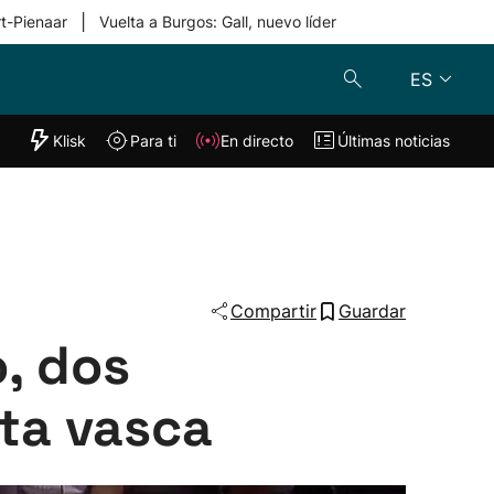
|
rt-Pienaar
Vuelta a Burgos: Gall, nuevo líder
ES
"Helmuga"
Klisk
Para ti
En directo
Últimas noticias
Klisk
En directo
s
Para ti
Lo último
Compartir
Guardar
, dos
ta vasca