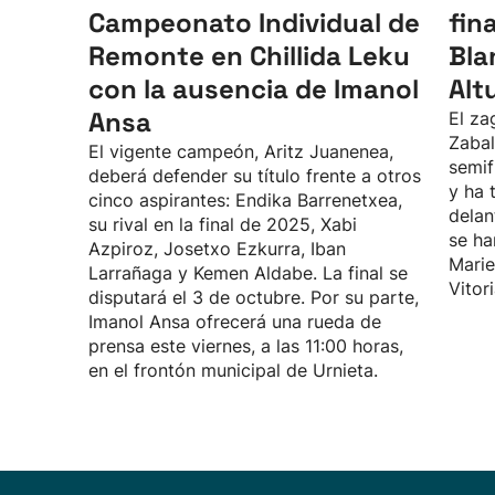
Campeonato Individual de
fin
Remonte en Chillida Leku
Bla
con la ausencia de Imanol
Alt
Ansa
El za
Zabal
El vigente campeón, Aritz Juanenea,
semif
deberá defender su título frente a otros
y ha 
cinco aspirantes: Endika Barrenetxea,
delan
su rival en la final de 2025, Xabi
se ha
Azpiroz, Josetxo Ezkurra, Iban
Marie
Larrañaga y Kemen Aldabe. La final se
Vitor
disputará el 3 de octubre. Por su parte,
Imanol Ansa ofrecerá una rueda de
prensa este viernes, a las 11:00 horas,
en el frontón municipal de Urnieta.