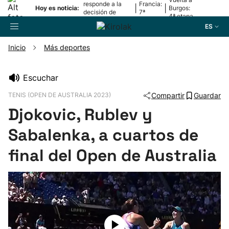
responde a la
Francia:
|
|
Hoy es noticia:
Burgos:
decisión de
7ª
4ª etapa
Oriamendi
etapa
ES
Inicio
Más deportes
Buscador
Escuchar
TENIS (OPEN DE AUSTRALIA 2023)
Compartir
Guardar
Fútbol
Djokovic, Rublev y
Pelota
Sabalenka, a cuartos de
final del Open de Australia
Remo
Baloncesto
Ciclismo