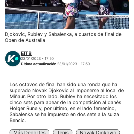
Herri-kirolak
Balonmano
Djokovic, Rublev y Sabalenka, a cuartos de final del
Open de Australia
Kirolak 360
EITB
Atletismo
23/01/2023 - 17:50
Última actualización
23/01/2023 - 17:50
Carreras de montaña
Los octavos de final han sido una ronda que ha
superado Novak Djokovic al imponerse al local de
Más deportes
Miñaur. Por otro lado, Rublev ha necesitado los
cinco sets para apear de la competición al danés
"Helmuga"
Holger Rune y, por último, en el lado femenino,
Sabalenka se ha impuesto en dos sets a la suiza
Bencic.
Más Deportes
Tenis
Novak Djokovic