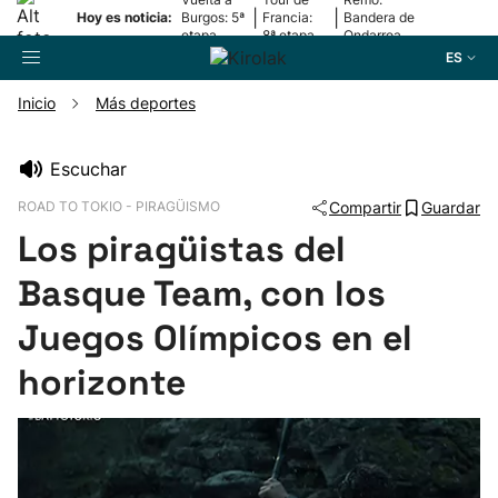
|
|
Hoy es noticia:
Burgos: 5ª
Francia:
Bandera de
etapa
8ª etapa
Ondarroa
ES
Inicio
Más deportes
Buscador
Escuchar
ROAD TO TOKIO - PIRAGÜISMO
Compartir
Guardar
Fútbol
Los piragüistas del
Pelota
Basque Team, con los
Juegos Olímpicos en el
Remo
horizonte
Baloncesto
Ciclismo