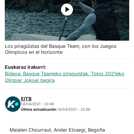
Herri-kirolak
Balonmano
Kirolak 360
Los piragüistas del Basque Team, con los Juegos
Olímpicos en el horizonte
Atletismo
Euskaraz irakurri:
Bideoa: Basque Teameko piraguistak, Tokio 2021eko
Carreras de montaña
Olinpiar Jokoei begira
Más deportes
EITB
14/04/2021 - 22:48
"Helmuga"
Última actualización
14/04/2021 - 22:48
Maialen Chourraut, Ander Elosegi, Begoña