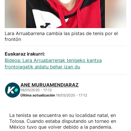
Herri-kirolak
Balonmano
Lara Arruabarrena cambia las pistas de tenis por el
frontón
Kirolak 360
Euskaraz irakurri:
Atletismo
Bideoa: Lara Arruabarrenak teniseko kantxa
frontoiagatik aldatu behar izan du
Carreras de montaña
ANE MURUAMENDIARAZ
Más deportes
16/05/2020 - 17:12
Última actualización
16/05/2020 - 17:12
"Helmuga"
La tenista se encuentra en su localidad natal, en
Tolosa. Cuando estaba disputando un torneo en
México tuvo que volver debido a la pandemia.