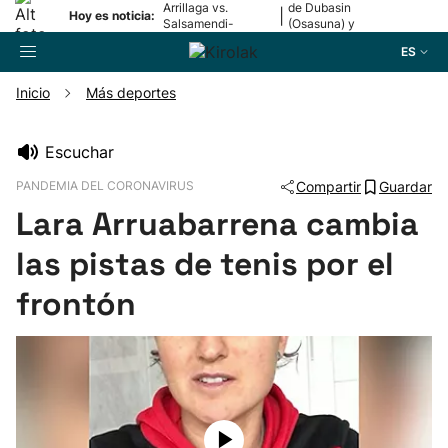
Arrillaga vs.
de Dubasin
|
Hoy es noticia:
Salsamendi-
(Osasuna) y
Bergara y Erasun
Valentini
ES
vs. Gaminde
(Alavés)
Inicio
Más deportes
Buscador
Escuchar
PANDEMIA DEL CORONAVIRUS
Compartir
Guardar
Fútbol
Lara Arruabarrena cambia
Pelota
las pistas de tenis por el
frontón
Remo
Baloncesto
Ciclismo