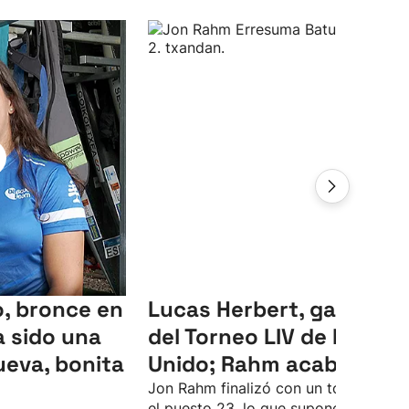
, bronce en
Lucas Herbert, ganador
 sido una
del Torneo LIV de Reino
ueva, bonita
Unido; Rahm acaba 23º
Jon Rahm finalizó con un total de -4 
el puesto 23, lo que supone su peor