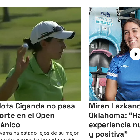
lota Ciganda no pasa
Miren Lazkano
corte en el Open
Oklahoma: “Ha
tánico
experiencia n
y positiva"
varra ha estado lejos de su mejor
 y este viernes ha firmado un +6,