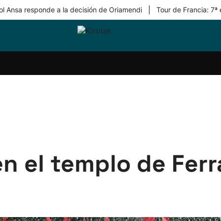
|
ol Ansa responde a la decisión de Oriamendi
Tour de Francia: 7ª
ri-
Balonmano
Kirolak
Atletismo
Carreras
Más
olak
360
de
deporte
Equipos
montaña
kolaritza
Competiciones
En
ri-
directo
otzea
Vídeos
ol Herri
por
atira
deporte
 el templo de Ferrar