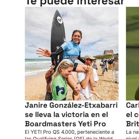
Te puede interesar
Janire González-Etxabarri
Car
se lleva la victoria en el
el 
Boardmasters Yeti Pro
Bri
El YETI Pro QS 4.000, perteneciente a
La na
las Qualifying Series (QS) de la World
nivel