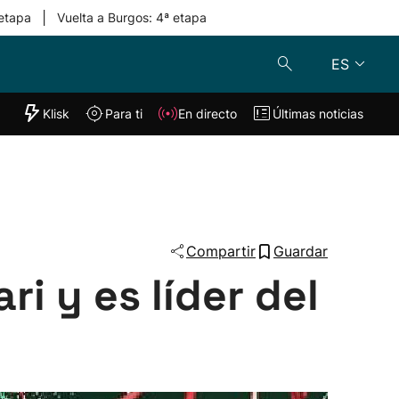
|
 etapa
Vuelta a Burgos: 4ª etapa
ES
"Helmuga"
Klisk
Para ti
En directo
Últimas noticias
Klisk
En directo
s
Para ti
Lo último
Compartir
Guardar
i y es líder del