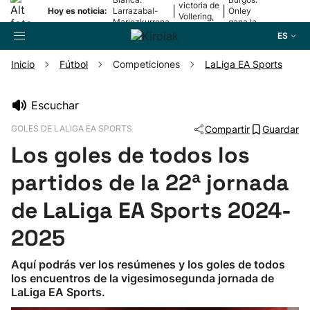
victoria de
|
|
Hoy es noticia:
Larrazabal-
Onley
Vollering,
Mariezkurrena
gana la
en la 5ª
II, a la final
2ª etapa
ES
etapa
Inicio
Fútbol
Competiciones
LaLiga EA Sports
Buscador
Escuchar
GOLES DE LALIGA EA SPORTS
Compartir
Guardar
Fútbol
Los goles de todos los
Pelota
partidos de la 22ª jornada
de LaLiga EA Sports 2024-
Remo
2025
Baloncesto
Aquí podrás ver los resúmenes y los goles de todos
los encuentros de la vigesimosegunda jornada de
Ciclismo
LaLiga EA Sports.