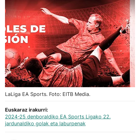
Herri-kirolak
Balonmano
Kirolak 360
Atletismo
Carreras de montaña
LaLiga EA Sports. Foto: EITB Media.
Más deportes
Euskaraz irakurri:
"Helmuga"
2024-25 denboraldiko EA Sports Ligako 22.
jardunaldiko golak eta laburpenak