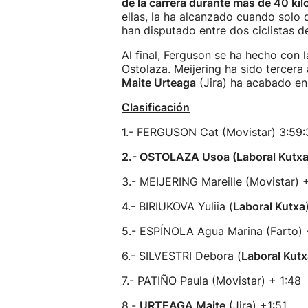
de la carrera durante más de 40 ki
ellas, la ha alcanzado cuando solo 
han disputado entre dos ciclistas d
Al final, Ferguson se ha hecho con 
Ostolaza. Meijering ha sido tercera
Maite Urteaga
(Jira) ha acabado en 
Clasificación
1.- FERGUSON Cat (Movistar) 3:59:
2.- OSTOLAZA Usoa (Laboral Kutxa)
3.- MEIJERING Mareille (Movistar) 
4.- BIRIUKOVA Yuliia (
Laboral Kutxa
5.- ESPÍNOLA Agua Marina (Farto) 
6.- SILVESTRI Debora (
Laboral Kutx
7.- PATIÑO Paula (Movistar) + 1:48
8.-
URTEAGA Maite
(Jira) +1:51