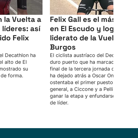
 la Vuelta a
Felix Gall es el más fuert
líderes: así
en El Escudo y logra el
ido Felix
liderato de la Vuelta a
Burgos
del Decathlon ha
El ciclista austríaco del Decathlon, en
l alto de El
duro puerto que ha marcado el tram
mostrado su
final de la tercera jornada de la carrer
 de forma.
ha dejado atrás a Oscar Onley, que
ostentaba el primer puesto en la
general, a Ciccone y a Pellizzari, para
ganar la etapa y enfundarse el maillot
de líder.