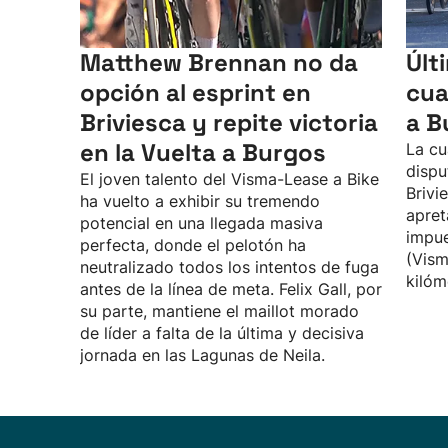
Matthew Brennan no da
Últ
opción al esprint en
cua
Briviesca y repite victoria
a B
en la Vuelta a Burgos
La cu
dispu
El joven talento del Visma-Lease a Bike
Brivi
ha vuelto a exhibir su tremendo
apret
potencial en una llegada masiva
impue
perfecta, donde el pelotón ha
(Vism
neutralizado todos los intentos de fuga
kilóm
antes de la línea de meta. Felix Gall, por
su parte, mantiene el maillot morado
de líder a falta de la última y decisiva
jornada en las Lagunas de Neila.