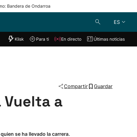
mo: Bandera de Ondarroa
ES
"Helmuga"
Klisk
Para ti
En directo
Últimas noticias
Klisk
En directo
s
Para ti
Lo último
Compartir
Guardar
 Vuelta a
quien se ha llevado la carrera.