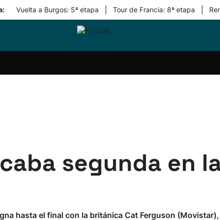
|
|
a:
Vuelta a Burgos: 5ª etapa
Tour de Francia: 8ª etapa
Re
ri-
Balonmano
Kirolak
Atletismo
Carreras
Más
olak
360
de
deporte
Equipos
montaña
kolaritza
Competiciones
En
ri-
directo
otzea
Vídeos
ol Herri
por
atira
deporte
caba segunda en la
na hasta el final con la británica Cat Ferguson (Movistar), 