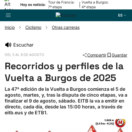
Tour de Francia:
Vuelta a Burgos:
|
Hoy es noticia:
7ª etapa
4ª etapa
ES
Inicio
Ciclismo
Otras carreras
Buscador
Escuchar
DEL 5 AL 9 DE AGOSTO
Compartir
Guardar
Fútbol
Recorridos y perfiles de la
Pelota
Vuelta a Burgos de 2025
La 47ª edición de la Vuelta a Burgos comienza el 5 de
Remo
agosto, martes, y, tras la disputa de cinco etapas, va a
finalizar el 9 de agosto, sábado. EITB la va a emitir en
directo, cada día, desde las 15:00 horas, a través de
Baloncesto
eitb.eus y de ETB1.
Ciclismo