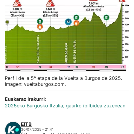
Herri-kirolak
Balonmano
Kirolak 360
Atletismo
Carreras de montaña
Perfil de la 5ª etapa de la Vuelta a Burgos de 2025.
Imagen: vueltaburgos.com.
Más deportes
Euskaraz irakurri:
2025eko Burgosko Itzulia, gaurko ibilbidea zuzenean
"Helmuga"
EITB
30/07/2025 - 21:41