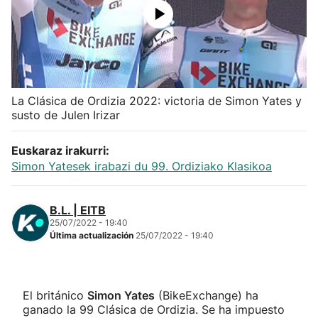
Herri-kirolak
Balonmano
Kirolak 360
La Clásica de Ordizia 2022: victoria de Simon Yates y
susto de Julen Irizar
Atletismo
Euskaraz irakurri:
Simon Yatesek irabazi du 99. Ordiziako Klasikoa
Carreras de montaña
B.L. | EITB
Más deportes
25/07/2022 - 19:40
Última actualización
25/07/2022 - 19:40
"Helmuga"
El británico
Simon Yates
(BikeExchange) ha
ganado la 99 Clásica de Ordizia. Se ha impuesto