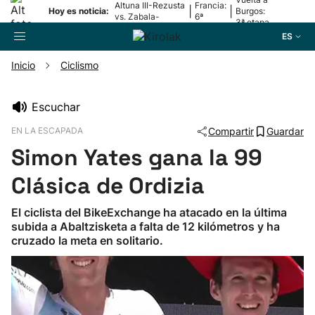
Altuna III-Rezusta
Francia:
|
|
Hoy es noticia:
Burgos:
vs. Zabala-
6ª
3ª etapa
Zabaleta
etapa
ES
Inicio
Ciclismo
Buscador
Escuchar
EN LA ESCAPADA
Compartir
Guardar
Fútbol
Simon Yates gana la 99
Pelota
Clásica de Ordizia
El ciclista del BikeExchange ha atacado en la última
Remo
subida a Abaltzisketa a falta de 12 kilómetros y ha
cruzado la meta en solitario.
Baloncesto
Ciclismo