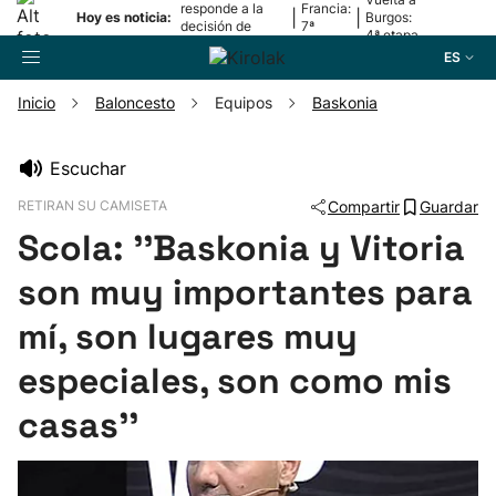
responde a la
Francia:
|
|
Hoy es noticia:
Burgos:
decisión de
7ª
4ª etapa
Oriamendi
etapa
ES
Inicio
Baloncesto
Equipos
Baskonia
Buscador
Escuchar
RETIRAN SU CAMISETA
Compartir
Guardar
Fútbol
Scola: ''Baskonia y Vitoria
Pelota
son muy importantes para
mí, son lugares muy
Remo
especiales, son como mis
Baloncesto
casas''
Ciclismo