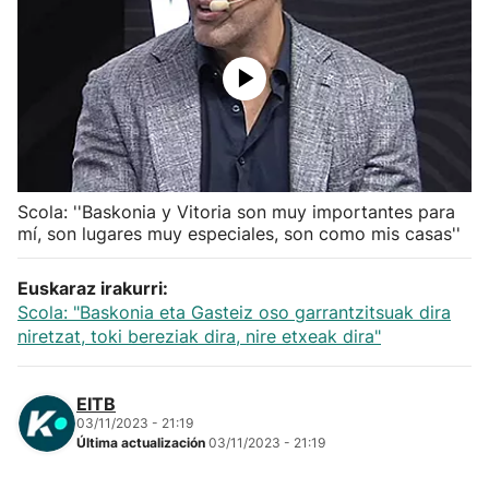
Herri-kirolak
Balonmano
Kirolak 360
Scola: ''Baskonia y Vitoria son muy importantes para
Atletismo
mí, son lugares muy especiales, son como mis casas''
Carreras de montaña
Euskaraz irakurri:
Scola: "Baskonia eta Gasteiz oso garrantzitsuak dira
Más deportes
niretzat, toki bereziak dira, nire etxeak dira"
"Helmuga"
EITB
03/11/2023 - 21:19
Última actualización
03/11/2023 - 21:19