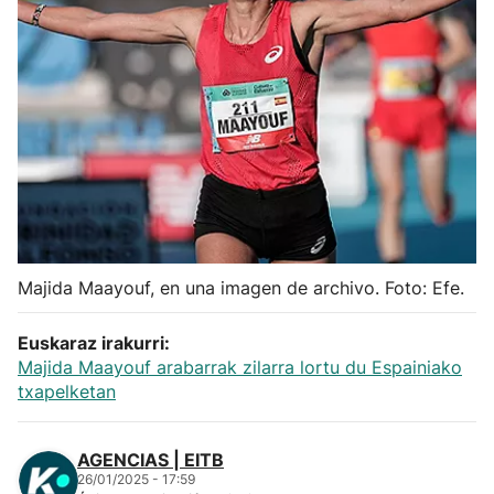
Herri-kirolak
Balonmano
Kirolak 360
Atletismo
Carreras de montaña
Majida Maayouf, en una imagen de archivo. Foto: Efe.
Más deportes
Euskaraz irakurri:
Majida Maayouf arabarrak zilarra lortu du Espainiako
txapelketan
"Helmuga"
AGENCIAS | EITB
26/01/2025 - 17:59