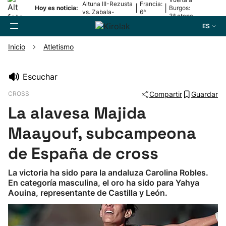
Altuna III-Rezusta
Francia:
|
|
Hoy es noticia:
Burgos:
vs. Zabala-
6ª
3ª etapa
Zabaleta
etapa
ES
Inicio
Atletismo
Buscador
Escuchar
CROSS
Compartir
Guardar
Fútbol
La alavesa Majida
Pelota
Maayouf, subcampeona
de España de cross
Remo
La victoria ha sido para la andaluza Carolina Robles.
En categoría masculina, el oro ha sido para Yahya
Baloncesto
Aouina, representante de Castilla y León.
Ciclismo