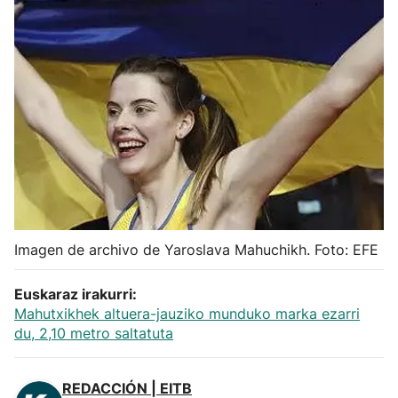
Herri-kirolak
Balonmano
Kirolak 360
Atletismo
Carreras de montaña
Imagen de archivo de Yaroslava Mahuchikh. Foto: EFE
Más deportes
Euskaraz irakurri:
Mahutxikhek altuera-jauziko munduko marka ezarri
"Helmuga"
du, 2,10 metro saltatuta
REDACCIÓN | EITB