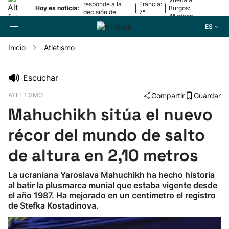
responde a la
Francia:
|
|
Hoy es noticia:
Burgos:
decisión de
7ª
4ª etapa
Oriamendi
etapa
ES
Inicio
Atletismo
Buscador
Escuchar
ATLETISMO
Compartir
Guardar
Fútbol
Mahuchikh sitúa el nuevo
Pelota
récor del mundo de salto
de altura en 2,10 metros
Remo
La ucraniana Yaroslava Mahuchikh ha hecho historia
al batir la plusmarca munial que estaba vigente desde
Baloncesto
el año 1987. Ha mejorado en un centímetro el registro
de Stefka Kostadinova.
Ciclismo