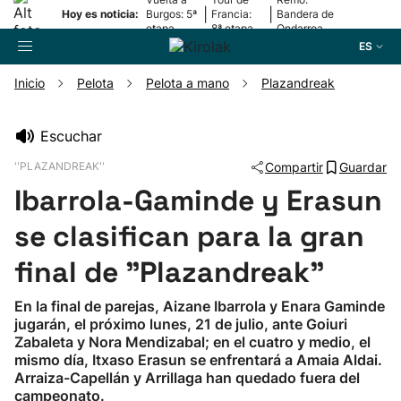
|
|
Hoy es noticia:
Burgos: 5ª
Francia:
Bandera de
etapa
8ª etapa
Ondarroa
ES
Inicio
Pelota
Pelota a mano
Plazandreak
Buscador
Escuchar
''PLAZANDREAK''
Compartir
Guardar
Fútbol
Ibarrola-Gaminde y Erasun
Pelota
se clasifican para la gran
final de "Plazandreak"
Remo
En la final de parejas, Aizane Ibarrola y Enara Gaminde
jugarán, el próximo lunes, 21 de julio, ante Goiuri
Baloncesto
Zabaleta y Nora Mendizabal; en el cuatro y medio, el
mismo día, Itxaso Erasun se enfrentará a Amaia Aldai.
Ciclismo
Arraiza-Capellán y Arrillaga han quedado fuera del
campeonato.