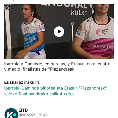
Herri-kirolak
Balonmano
Kirolak 360
Atletismo
Ibarrola y Gaminde, en parejas, y Erasun, en el cuatro
Carreras de montaña
y medio, finalistas de ''Plazandreak''
Más deportes
Euskaraz irakurri:
Ibarrola-Gaminde bikotea eta Erasun "Plazandreak"
saioko final handirako sailkatu dira
"Helmuga"
EITB
15/07/2025 - 01:34