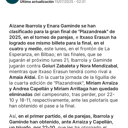
Última actualización
15/07/2025 - 02:31
Aizane Ibarrola y Enara Gaminde se han
clasificado para la gran final de "Plazandreak" de
2025, en el torneo de parejas
, e
Itxaso Erasun ha
logrado ese mismo billete para la final, en el
cuatro y medio
, este lunes, en el frontón de La
Esperanza, en Bilbao; en las finales, que se
jugarán el próximo lunes 21, Ibarrola y Gaminde
jugarán contra
Goiuri Zabaleta y Nora Mendizabal
,
mientras que Itxaso Erasun tendrá como rival a
Amaia Aldai.
En la cuarta jornada de la liguilla de
la cuarta edición de "Plazandreak",
Miriam Arraiza
y Andrea Capellán y Miriam Arrillaga han quedado
eliminadas
del campeonato, tras perder, por 22-
10 y 18-11, respectivamente, ante las pelotaris que
han obtenido el pase a la final.
Así,
en el primer partido, el de parejas, Ibarrola y
Gaminde han obtenido, ante Arraiza y Capellán,
un triunfo, por 22-10
, que les ha otorgado el