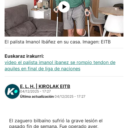
Herri-kirolak
Balonmano
Kirolak 360
El palista Imanol Ibáñez en su casa. Imagen: EITB
Euskaraz irakurri:
Atletismo
video el palista imanol ibanez se rompio tendon de
aquiles en final de liga de naciones
Carreras de montaña
E. L. H. | KIROLAK EITB
Más deportes
04/12/2025 - 17:27
Última actualización
04/12/2025 - 17:27
"Helmuga"
El zaguero bilbaíno sufrió la grave lesión el
pasado fin de semana. Fue operado ayer,