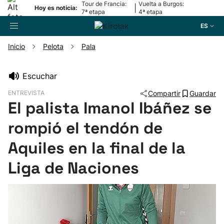
Tour de Francia:
Vuelta a Burgos:
|
Hoy es noticia:
7ª etapa
4ª etapa
ES
Inicio
Pelota
Pala
Buscador
Escuchar
ENTREVISTA
Compartir
Guardar
Fútbol
El palista Imanol Ibáñez se
rompió el tendón de
Pelota
Aquiles en la final de la
Remo
Liga de Naciones
Baloncesto
Ciclismo