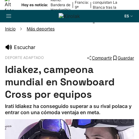
Francia:
conquistan La
|
|
Hoy es noticia:
Bandera de
9ª
Blanca tras la
Hondarribia
etapa
lesión de
ES
Mariezkurrena
II
Inicio
Más deportes
Buscador
Escuchar
DEPORTE ADAPTADO
Compartir
Guardar
Fútbol
Idiakez, campeona
Pelota
mundial en Snowboard
Cross por equipos
Remo
Irati Idiakez ha conseguido superar a su rival polaca y
entrar con una cómoda ventaja en meta.
Baloncesto
Ciclismo