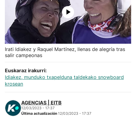
Herri-kirolak
Balonmano
Kirolak 360
Irati Idiakez y Raquel Martínez, llenas de alegría tras
salir campeonas
Atletismo
Euskaraz irakurri:
Carreras de montaña
Idiakez, munduko txapelduna taldekako snowboard
krosean
Más deportes
AGENCIAS | EITB
12/03/2023 - 17:37
"Helmuga"
Última actualización
12/03/2023 - 17:37