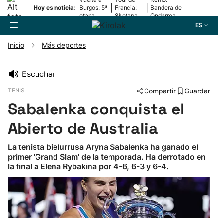
|
|
Hoy es noticia:
Burgos: 5ª
Francia:
Bandera de
etapa
8ª etapa
Ondarroa
ES
Inicio
Más deportes
Buscador
Escuchar
TENIS
Compartir
Guardar
Fútbol
Sabalenka conquista el
Pelota
Abierto de Australia
La tenista bielurrusa Aryna Sabalenka ha ganado el
Remo
primer 'Grand Slam' de la temporada. Ha derrotado en
la final a Elena Rybakina por 4-6, 6-3 y 6-4.
Baloncesto
Ciclismo