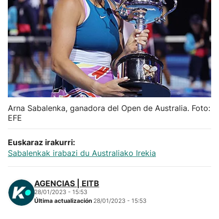
Herri-kirolak
Balonmano
Kirolak 360
Atletismo
Arna Sabalenka, ganadora del Open de Australia. Foto:
EFE
Carreras de montaña
Euskaraz irakurri:
Más deportes
Sabalenkak irabazi du Australiako Irekia
"Helmuga"
AGENCIAS | EITB
28/01/2023 - 15:53
Última actualización
28/01/2023 - 15:53