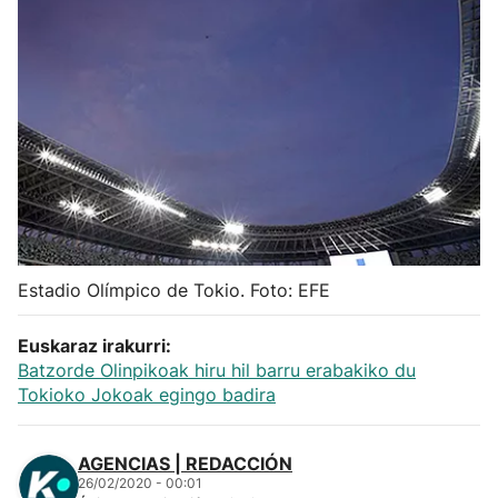
Herri-kirolak
Balonmano
Kirolak 360
Atletismo
Carreras de montaña
Estadio Olímpico de Tokio. Foto: EFE
Más deportes
Euskaraz irakurri:
Batzorde Olinpikoak hiru hil barru erabakiko du
Tokioko Jokoak egingo badira
"Helmuga"
AGENCIAS | REDACCIÓN
26/02/2020 - 00:01