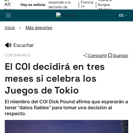
responde a la
Francia:
|
|
Hoy es noticia:
Burgos:
decisión de
7ª
4ª etapa
Oriamendi
etapa
ES
Inicio
Más deportes
Buscador
Escuchar
CORONAVIRUS
Compartir
Guardar
Fútbol
El COI decidirá en tres
Pelota
meses si celebra los
Juegos de Tokio
Remo
El miembro del COI Dick Pound afirma que esperarán a
tener "datos fiables" para tomar una decisión al
Baloncesto
respecto.
Ciclismo