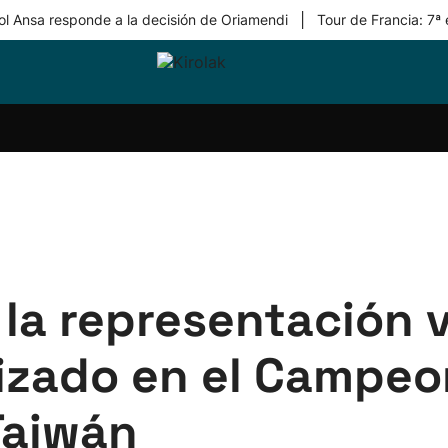
|
ol Ansa responde a la decisión de Oriamendi
Tour de Francia: 7ª
ri-
Balonmano
Kirolak
Atletismo
Carreras
Más
olak
360
de
deporte
Equipos
montaña
kolaritza
Competiciones
En
ri-
directo
otzea
Vídeos
ol Herri
por
atira
deporte
 la representación v
lizado en el Campe
Taiwán