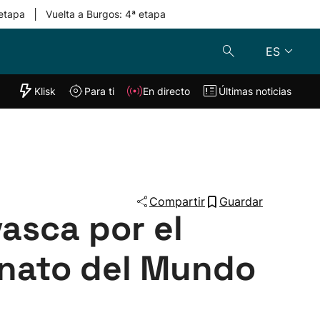
|
 etapa
Vuelta a Burgos: 4ª etapa
ES
"Helmuga"
Klisk
Para ti
En directo
Últimas noticias
Klisk
En directo
s
Para ti
Lo último
Compartir
Guardar
asca por el
onato del Mundo