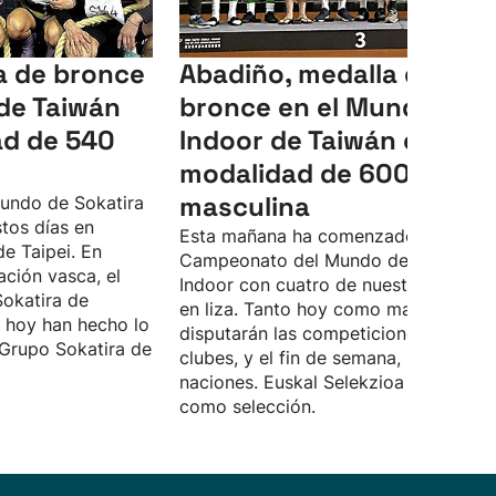
la de bronce
Abadiño, medalla de
 de Taiwán
bronce en el Mundial
ad de 540
Indoor de Taiwán en la
modalidad de 600 kilos
masculina
undo de Sokatira
tos días en
Esta mañana ha comenzado el
de Taipei. En
Campeonato del Mundo de Sokatira
ación vasca, el
Indoor con cuatro de nuestros clubes
okatira de
en liza. Tanto hoy como mañana, se
, hoy han hecho lo
disputarán las competiciones por
 Grupo Sokatira de
clubes, y el fin de semana, lo harán p
naciones. Euskal Selekzioa competirá
como selección.