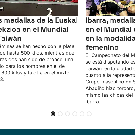
s medallas de la Euskal
Ibarra, medal
ekzioa en el Mundial
en el Mundial
Taiwán
en la modalid
femenino
éminas se han hecho con la plata
 de hasta 500 kilos, mientras que
El Campeonato del M
tras dos han sido de bronce: una
se está disputando es
do para los hombres en el de
Taiwán, en la ciudad 
 600 kilos y la otra en el mixto
cuanto a la represent
3.
Grupo masculino de S
Abadiño hizo tercero
mismo las chicas del
Ibarra.