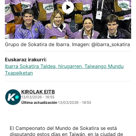
Herri-kirolak
Balonmano
Kirolak 360
Grupo de Sokatira de Ibarra. Imagen: @ibarra_sokatira
Euskaraz irakurri:
Atletismo
Ibarra Sokatira Taldea, hirugarren, Taiwango Mundu
Txapelketan
Carreras de montaña
KIROLAK EITB
Más deportes
13/03/2026 - 16:55
Última actualización
13/03/2026 - 16:55
"Helmuga"
El Campeonato del Mundo de Sokatira se está
disputando estos días en Taiwán, en la ciudad de