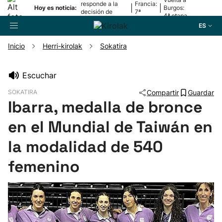
responde a la
Francia:
|
|
Hoy es noticia:
Burgos:
decisión de
7ª
4ª etapa
Oriamendi
etapa
ES
Inicio
Herri-kirolak
Sokatira
Buscador
Escuchar
SOKATIRA
Compartir
Guardar
Fútbol
Ibarra, medalla de bronce
en el Mundial de Taiwán en
Pelota
la modalidad de 540
Remo
femenino
Baloncesto
Ciclismo