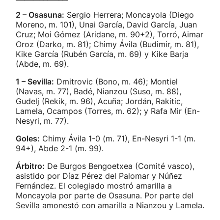
2 – Osasuna:
Sergio Herrera; Moncayola (Diego
Moreno, m. 101), Unai García, David García, Juan
Cruz; Moi Gómez (Aridane, m. 90+2), Torró, Aimar
Oroz (Darko, m. 81); Chimy Ávila (Budimir, m. 81),
Kike García (Rubén García, m. 69) y Kike Barja
(Abde, m. 69).
1 – Sevilla:
Dmitrovic (Bono, m. 46); Montiel
(Navas, m. 77), Badé, Nianzou (Suso, m. 88),
Gudelj (Rekik, m. 96), Acuña; Jordán, Rakitic,
Lamela, Ocampos (Torres, m. 62); y Rafa Mir (En-
Nesyri, m. 77).
Goles:
Chimy Ávila 1-0 (m. 71), En-Nesyri 1-1 (m.
94+), Abde 2-1 (m. 99).
Árbitro:
De Burgos Bengoetxea (Comité vasco),
asistido por Díaz Pérez del Palomar y Núñez
Fernández. El colegiado mostró amarilla a
Moncayola por parte de Osasuna. Por parte del
Sevilla amonestó con amarilla a Nianzou y Lamela.