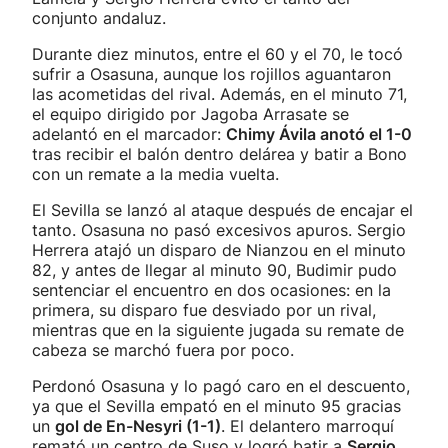
conjunto andaluz.
Durante diez minutos, entre el 60 y el 70, le tocó
sufrir a Osasuna, aunque los rojillos aguantaron
las acometidas del rival. Además, en el minuto 71,
el equipo dirigido por Jagoba Arrasate se
adelantó en el marcador:
Chimy Ávila anotó el 1-0
tras recibir el balón dentro delárea y batir a Bono
con un remate a la media vuelta.
El Sevilla se lanzó al ataque después de encajar el
tanto. Osasuna no pasó excesivos apuros. Sergio
Herrera atajó un disparo de Nianzou en el minuto
82, y antes de llegar al minuto 90, Budimir pudo
sentenciar el encuentro en dos ocasiones: en la
primera, su disparo fue desviado por un rival,
mientras que en la siguiente jugada su remate de
cabeza se marchó fuera por poco.
Perdonó Osasuna y lo pagó caro en el descuento,
ya que el Sevilla empató en el minuto 95 gracias
un
gol de En-Nesyri (1-1)
. El delantero marroquí
remató un centro de Suso y logró batir a
Sergio