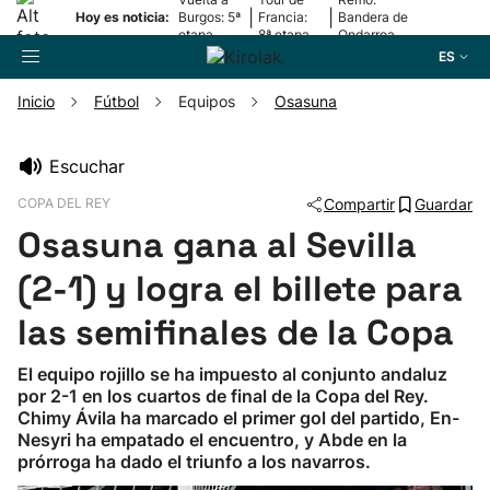
|
|
Hoy es noticia:
Burgos: 5ª
Francia:
Bandera de
etapa
8ª etapa
Ondarroa
ES
Inicio
Fútbol
Equipos
Osasuna
Buscador
Escuchar
COPA DEL REY
Compartir
Guardar
Fútbol
Osasuna gana al Sevilla
Pelota
(2-1) y logra el billete para
las semifinales de la Copa
Remo
El equipo rojillo se ha impuesto al conjunto andaluz
por 2-1 en los cuartos de final de la Copa del Rey.
Baloncesto
Chimy Ávila ha marcado el primer gol del partido, En-
Nesyri ha empatado el encuentro, y Abde en la
Ciclismo
prórroga ha dado el triunfo a los navarros.