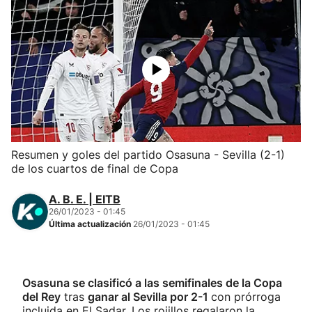
Herri-kirolak
Balonmano
Kirolak 360
Atletismo
Resumen y goles del partido Osasuna - Sevilla (2-1)
de los cuartos de final de Copa
Carreras de montaña
A. B. E. | EITB
Más deportes
26/01/2023 - 01:45
Última actualización
26/01/2023 - 01:45
"Helmuga"
Osasuna se clasificó a las semifinales de la Copa
del Rey
tras
ganar al Sevilla por 2-1
con prórroga
incluida en El Sadar. Los rojillos regalaron la