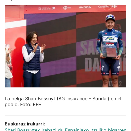
Herri-kirolak
Balonmano
Kirolak 360
Atletismo
Carreras de montaña
Más deportes
La belga Shari Bossuyt (AG Insurance - Soudal) en el
podio. Foto: EFE
"Helmuga"
Euskaraz irakurri:
Shari Bossuytek irabazi du Espainiako Itzuliko bigarren