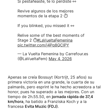
Si pestañeaste, te lo perdiste 👀
Revive algunos de los mejores
momentos de la etapa 2 ⏱️
If you blinked, you missed it 👀
Relive some of the best moments of
Stage 2 ⏱️
#LaVueltaFemenina
pic.twitter.com/j4Pq8QClPY
— La Vuelta Femenina by Carrefour.es
(@LaVueltaFem)
May 4, 2026
Apenas se creía Bossuyt (Kortrijt, 25 años) su
primera victoria en una grande, la cuarta de su
palmarés, pero esprint le ha hecho acreedora a tal
honor, pues ha superado a las mejores. Con un
tiempo de 2h.55.50, en
jornada rápida de 37,4
km/hora
, ha batido a Franziska Koch y a la
francesa
Evita Muzic (FDJ)
.