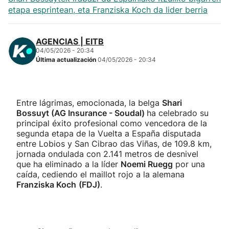
etapa esprintean, eta Franziska Koch da lider berria
AGENCIAS | EITB
04/05/2026 - 20:34
Última actualización
04/05/2026 - 20:34
Entre lágrimas, emocionada, la belga
Shari
Bossuyt (AG Insurance - Soudal)
ha celebrado su
principal éxito profesional como vencedora de la
segunda etapa de la Vuelta a España disputada
entre Lobios y San Cibrao das Viñas, de 109.8 km,
jornada ondulada con 2.141 metros de desnivel
que ha eliminado a la líder
Noemi Ruegg
por una
caída, cediendo el maillot rojo a la alemana
Franziska Koch
(FDJ)
.