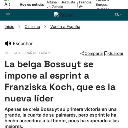
Altuna III-Rezusta
Francia:
|
|
Hoy es noticia:
Burgos:
vs. Zabala-
6ª
3ª etapa
Zabaleta
etapa
ES
Inicio
Ciclismo
Vuelta a España
Buscador
Escuchar
VUELTA A ESPAÑA: ETAPA 2
Compartir
Guardar
Fútbol
La belga Bossuyt se
Pelota
impone al esprint a
Franziska Koch, que es la
Remo
nueva líder
Baloncesto
Apenas se creía Bossuyt su primera victoria en una
grande, la cuarta de su palmarés, pero esprint le ha
Ciclismo
hecho acreedora a tal honor, pues ha superado a las
mejores.