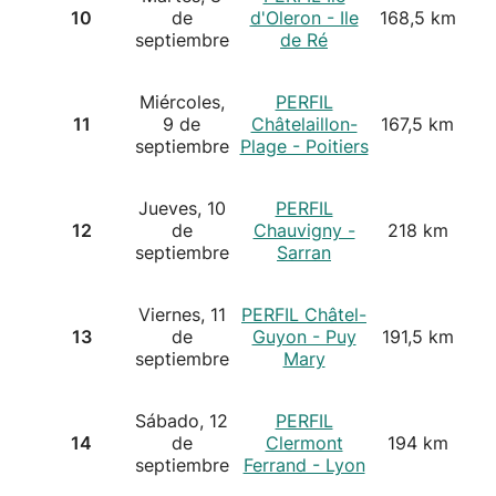
10
de
d'Oleron - Ile
168,5 km
septiembre
de Ré
Miércoles,
PERFIL
11
9 de
Châtelaillon-
167,5 km
septiembre
Plage - Poitiers
Jueves, 10
PERFIL
12
de
Chauvigny -
218 km
septiembre
Sarran
Viernes, 11
PERFIL Châtel-
13
de
Guyon - Puy
191,5 km
septiembre
Mary
Sábado, 12
PERFIL
14
de
Clermont
194 km
septiembre
Ferrand - Lyon