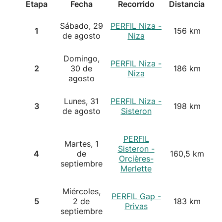
Etapa
Fecha
Recorrido
Distancia
Sábado, 29
PERFIL Niza -
1
156 km
de agosto
Niza
Domingo,
PERFIL Niza -
2
30 de
186 km
Niza
agosto
Lunes, 31
PERFIL Niza -
3
198 km
de agosto
Sisteron
PERFIL
Martes, 1
Sisteron -
4
de
160,5 km
Orcières-
septiembre
Merlette
Miércoles,
PERFIL Gap -
5
2 de
183 km
Privas
septiembre