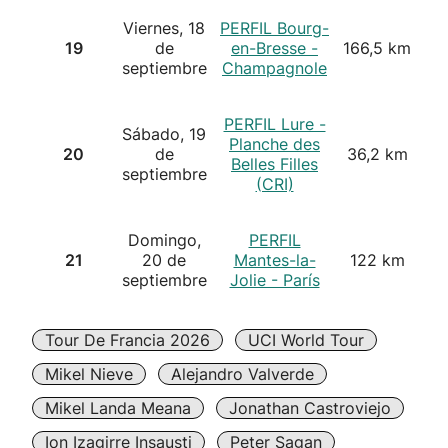
Viernes, 18
PERFIL Bourg-
19
de
en-Bresse -
166,5 km
septiembre
Champagnole
PERFIL Lure -
Sábado, 19
Planche des
20
de
36,2 km
Belles Filles
septiembre
(CRI)
Domingo,
PERFIL
21
20 de
Mantes-la-
122 km
septiembre
Jolie - París
Tour De Francia 2026
UCI World Tour
Mikel Nieve
Alejandro Valverde
Mikel Landa Meana
Jonathan Castroviejo
Ion Izagirre Insausti
Peter Sagan