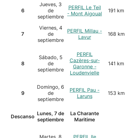
Jueves, 3
PERFIL Le Teil
6
de
191 km
- Mont Aigoual
septiembre
Viernes, 4
PERFIL Millau -
7
de
168 km
Lavur
septiembre
PERFIL
Sábado, 5
Cazères-sur-
8
de
141 km
Garonne -
septiembre
Loudenvielle
Domingo, 6
PERFIL Pau -
9
de
153 km
Laruns
septiembre
Lunes, 7 de
La Charante
Descanso
septiembre
Maritime
Martes, 8
PERFIL Ile