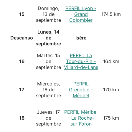
Domingo,
PERFIL Lyon -
15
13 de
Grand
174,5 km
septiembre
Colombier
Lunes, 14
Descanso
de
Isère
septiembre
Martes, 15
PERFIL La
16
de
Tour-du-Pin -
164 km
septiembre
Villard-de-Lans
Miércoles,
PERFIL
17
16 de
Grenoble -
170 km
septiembre
Méribel
Jueves, 17
PERFIL Méribel
18
de
- La Roche-
175 km
septiembre
sur-Foron